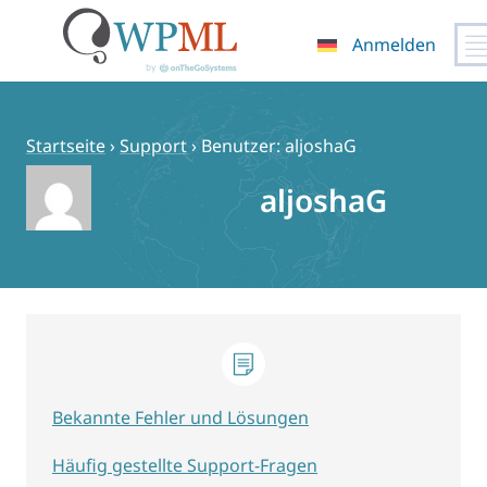
Anmelden
Zum
Inhalt
springen
Startseite
›
Support
›
Benutzer: aljoshaG
aljoshaG
Bekannte Fehler und Lösungen
Häufig gestellte Support-Fragen