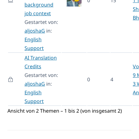
0
15
1 
background
Sh
job context
Bh
Gestartet von:
aljoshaG
in:
English
Support
AI Translation
Credits
Vo
Gestartet von:
9 
0
4
aljoshaG
in:
3 
English
An
Support
Ansicht von 2 Themen – 1 bis 2 (von insgesamt 2)