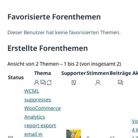
Favorisierte Forenthemen
Dieser Benutzer hat keine favorisierten Themen.
Erstellte Forenthemen
Ansicht von 2 Themen – 1 bis 2 (von insgesamt 2)
Thema
Supporter
Stimmen
Beiträge
Ak
Status
WCML
suppresses
WooCommerce
Analytics
Vo
report export
4 
email in