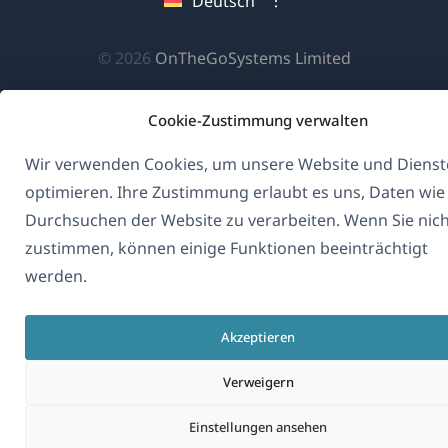
Deutsch
Fenster)
neuen
neuen
neuen
Fenster)
Fenster)
Fenster)
(öffnet
© 2026
OnTheGoSystems Limited
in
einem
Cookie-Zustimmung verwalten
neuen
Wir verwenden Cookies, um unsere Website und Dienst
Fenster)
optimieren. Ihre Zustimmung erlaubt es uns, Daten wie
Durchsuchen der Website zu verarbeiten. Wenn Sie nic
zustimmen, können einige Funktionen beeinträchtigt
werden.
Akzeptieren
Verweigern
Einstellungen ansehen