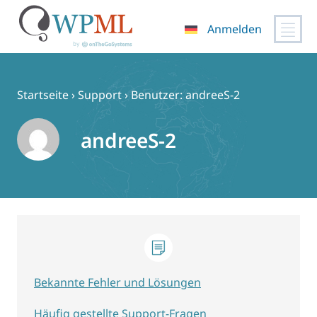
Anmelden
Zum
Inhalt
springen
Startseite
›
Support
›
Benutzer: andreeS-2
andreeS-2
Bekannte Fehler und Lösungen
Häufig gestellte Support-Fragen