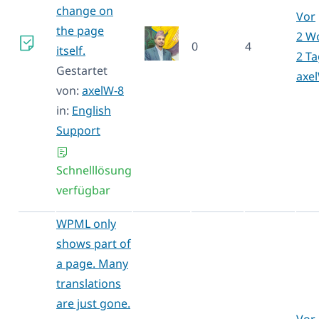
change on
Vor
the page
2 W
0
4
itself.
2 T
Gestartet
axe
von:
axelW-8
in:
English
Support
Schnelllösung
verfügbar
WPML only
shows part of
a page. Many
translations
are just gone.
Vor