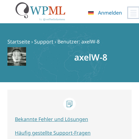
Anmelden
Zum
Inhalt
springen
Startseite
›
Support
›
Benutzer: axelW-8
axelW-8
Bekannte Fehler und Lösungen
Häufig gestellte Support-Fragen