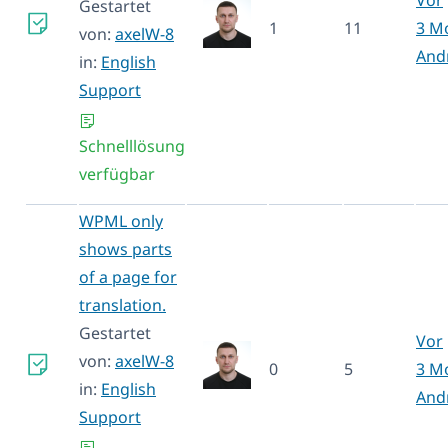
Gestartet
1
11
3 M
von:
axelW-8
And
in:
English
Support
Schnelllösung
verfügbar
WPML only
shows parts
of a page for
translation.
Gestartet
Vor
von:
axelW-8
0
5
3 M
in:
English
And
Support