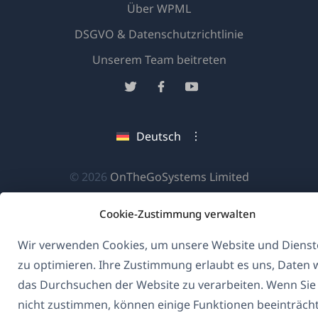
Über WPML
DSGVO & Datenschutzrichtlinie
(öffnet
Unserem Team beitreten
in
(öffnet
(öffnet
(öffnet
einem
in
in
in
neuen
einem
einem
einem
Deutsch
Fenster)
neuen
neuen
neuen
Fenster)
Fenster)
Fenster)
(öffnet
© 2026
OnTheGoSystems Limited
in
Cookie-Zustimmung verwalten
einem
neuen
Wir verwenden Cookies, um unsere Website und Dienst
Fenster)
zu optimieren. Ihre Zustimmung erlaubt es uns, Daten 
das Durchsuchen der Website zu verarbeiten. Wenn Sie
nicht zustimmen, können einige Funktionen beeinträcht