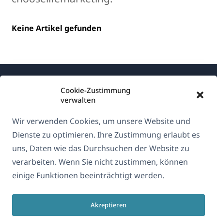
Keine Artikel gefunden
Cookie-Zustimmung
verwalten
Wir verwenden Cookies, um unsere Website und
Über WPML
Dienste zu optimieren. Ihre Zustimmung erlaubt es
DSGVO & Datenschutzrichtlinie
uns, Daten wie das Durchsuchen der Website zu
verarbeiten. Wenn Sie nicht zustimmen, können
(öffnet
Unserem Team beitreten
einige Funktionen beeinträchtigt werden.
in
(öffnet
(öffnet
(öffnet
einem
in
in
in
neuen
Akzeptieren
einem
einem
einem
Deutsch
Fenster)