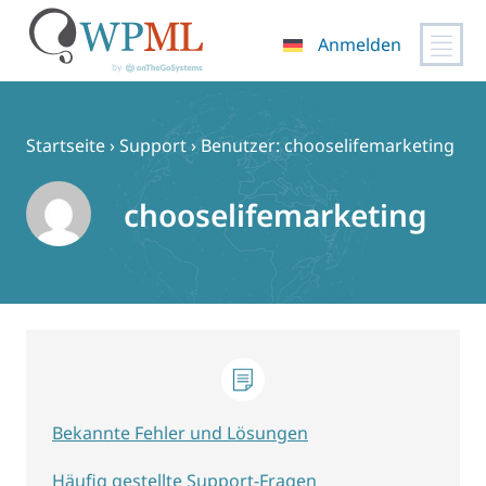
Anmelden
Zum
Inhalt
springen
Startseite
›
Support
›
Benutzer: chooselifemarketing
chooselifemarketing
Bekannte Fehler und Lösungen
Häufig gestellte Support-Fragen