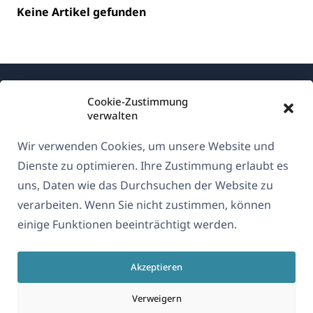
Keine Artikel gefunden
Cookie-Zustimmung
verwalten
Wir verwenden Cookies, um unsere Website und
Über WPML
Dienste zu optimieren. Ihre Zustimmung erlaubt es
DSGVO & Datenschutzrichtlinie
uns, Daten wie das Durchsuchen der Website zu
verarbeiten. Wenn Sie nicht zustimmen, können
(öffnet
Unserem Team beitreten
einige Funktionen beeinträchtigt werden.
in
(öffnet
(öffnet
(öffnet
einem
in
in
in
neuen
Akzeptieren
einem
einem
einem
Deutsch
Fenster)
neuen
neuen
neuen
Verweigern
Fenster)
Fenster)
Fenster)