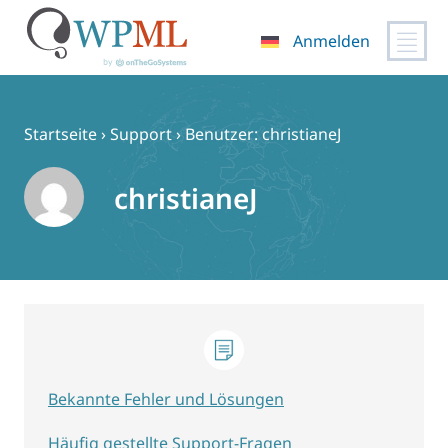
Anmelden
Zum
Inhalt
springen
Startseite
›
Support
›
Benutzer: christianeJ
christianeJ
Bekannte Fehler und Lösungen
Häufig gestellte Support-Fragen