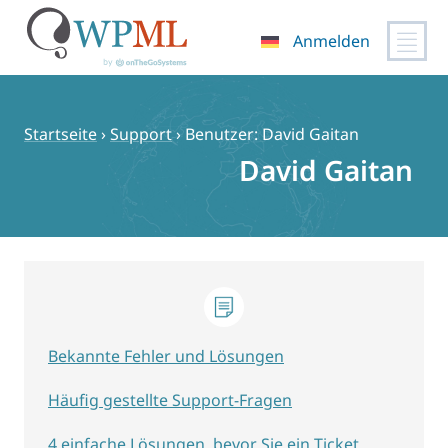
Anmelden
Zum
Inhalt
springen
Startseite
›
Support
›
Benutzer: David Gaitan
David Gaitan
Bekannte Fehler und Lösungen
Häufig gestellte Support-Fragen
4 einfache Lösungen, bevor Sie ein Ticket