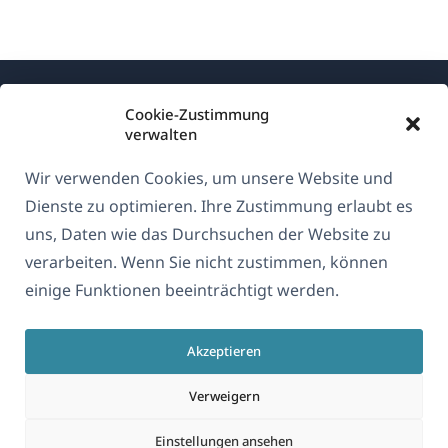
Cookie-Zustimmung
verwalten
Wir verwenden Cookies, um unsere Website und
Über WPML
Dienste zu optimieren. Ihre Zustimmung erlaubt es
DSGVO & Datenschutzrichtlinie
uns, Daten wie das Durchsuchen der Website zu
verarbeiten. Wenn Sie nicht zustimmen, können
(öffnet
Unserem Team beitreten
einige Funktionen beeinträchtigt werden.
in
(öffnet
(öffnet
(öffnet
einem
in
in
in
neuen
Akzeptieren
einem
einem
einem
Deutsch
Fenster)
neuen
neuen
neuen
Verweigern
Fenster)
Fenster)
Fenster)
(öffnet
© 2026
OnTheGoSystems Limited
Einstellungen ansehen