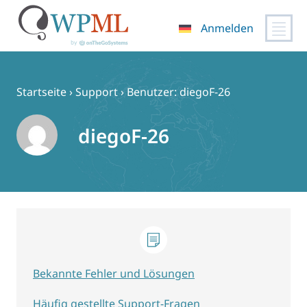
Anmelden
Zum
Inhalt
springen
Startseite
›
Support
›
Benutzer: diegoF-26
diegoF-26
Bekannte Fehler und Lösungen
Häufig gestellte Support-Fragen