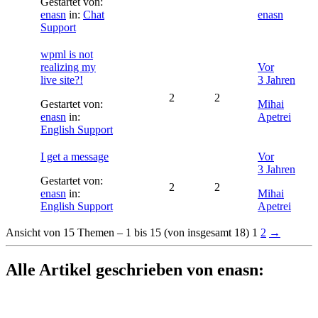
Gestartet von:
enasn
in:
Chat
enasn
Support
wpml is not
realizing my
Vor
live site?!
3 Jahren
2
2
Gestartet von:
Mihai
enasn
in:
Apetrei
English Support
I get a message
Vor
3 Jahren
Gestartet von:
2
2
enasn
in:
Mihai
English Support
Apetrei
Ansicht von 15 Themen – 1 bis 15 (von insgesamt 18)
1
2
→
Alle Artikel geschrieben von enasn: