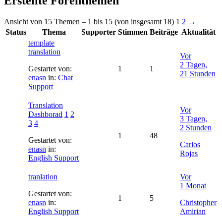
Erstellte Forenthemen
Ansicht von 15 Themen – 1 bis 15 (von insgesamt 18)
1
2
→
Status
Thema
Supporter
Stimmen
Beiträge
Aktualität
template
translation
Vor
2 Tagen,
Gestartet von:
1
1
21 Stunden
enasn
in:
Chat
Support
Translation
Vor
Dashborad
1
2
3 Tagen,
3
4
2 Stunden
1
48
Gestartet von:
Carlos
enasn
in:
Rojas
English Support
tranlation
Vor
1 Monat
Gestartet von:
1
5
enasn
in:
Christopher
English Support
Amirian