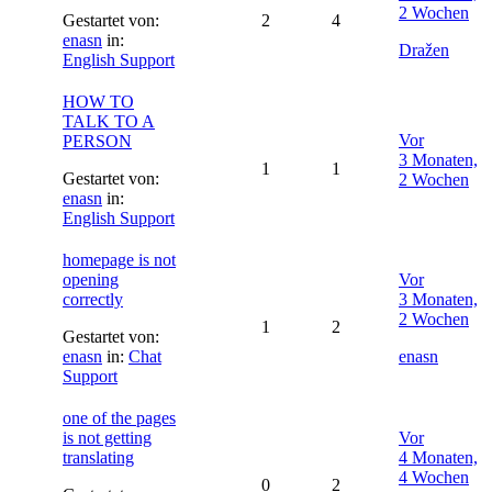
2 Wochen
Gestartet von:
2
4
enasn
in:
Dražen
English Support
HOW TO
TALK TO A
Vor
PERSON
3 Monaten,
1
1
Gestartet von:
2 Wochen
enasn
in:
English Support
homepage is not
opening
Vor
correctly
3 Monaten,
2 Wochen
1
2
Gestartet von:
enasn
in:
Chat
enasn
Support
one of the pages
is not getting
Vor
translating
4 Monaten,
4 Wochen
0
2