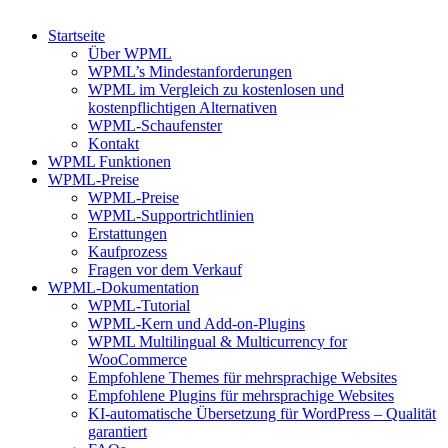
Startseite
Über WPML
WPML’s Mindestanforderungen
WPML im Vergleich zu kostenlosen und
kostenpflichtigen Alternativen
WPML-Schaufenster
Kontakt
WPML Funktionen
WPML-Preise
WPML-Preise
WPML-Supportrichtlinien
Erstattungen
Kaufprozess
Fragen vor dem Verkauf
WPML-Dokumentation
WPML-Tutorial
WPML-Kern und Add-on-Plugins
WPML Multilingual & Multicurrency for
WooCommerce
Empfohlene Themes für mehrsprachige Websites
Empfohlene Plugins für mehrsprachige Websites
KI-automatische Übersetzung für WordPress – Qualität
garantiert