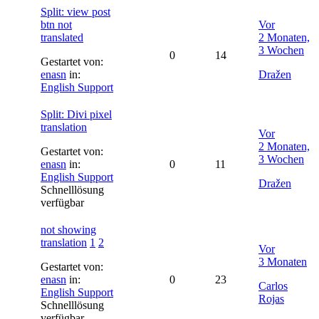
Split: view post
btn not
Vor
translated
2 Monaten,
3 Wochen
0
14
Gestartet von:
enasn
in:
Dražen
English Support
Split: Divi pixel
translation
Vor
2 Monaten,
Gestartet von:
3 Wochen
enasn
in:
0
11
English Support
Dražen
Schnelllösung
verfügbar
not showing
translation
1
2
Vor
3 Monaten
Gestartet von:
enasn
in:
0
23
Carlos
English Support
Rojas
Schnelllösung
verfügbar