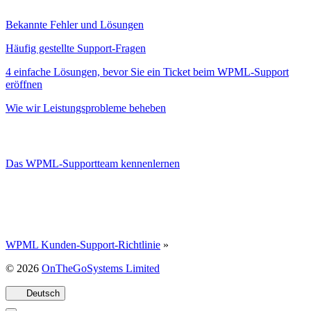
Bekannte Fehler und Lösungen
Häufig gestellte Support-Fragen
4 einfache Lösungen, bevor Sie ein Ticket beim WPML-Support
eröffnen
Wie wir Leistungsprobleme beheben
Das WPML-Supportteam kennenlernen
WPML Kunden-Support-Richtlinie
»
(öffnet
© 2026
OnTheGoSystems Limited
in
einem
Deutsch
neuen