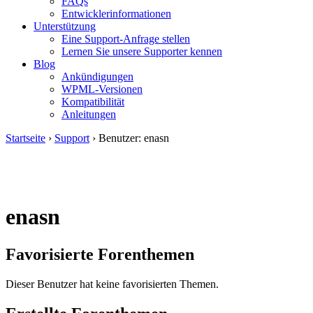
FAQs
Entwicklerinformationen
Unterstützung
Eine Support-Anfrage stellen
Lernen Sie unsere Supporter kennen
Blog
Ankündigungen
WPML-Versionen
Kompatibilität
Anleitungen
Startseite
›
Support
›
Benutzer: enasn
enasn
Favorisierte Forenthemen
Dieser Benutzer hat keine favorisierten Themen.