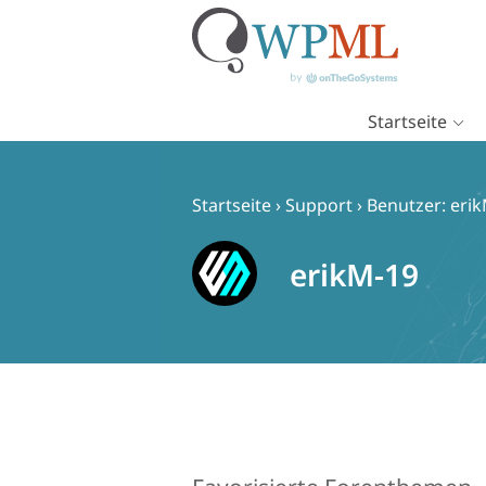
Startseite
Zum
Inhalt
springen
Startseite
›
Support
›
Benutzer: eri
erikM-19