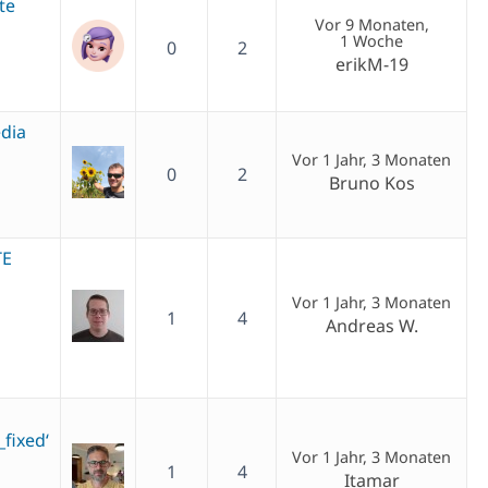
te
Vor 9 Monaten,
1 Woche
0
2
erikM-19
edia
Vor 1 Jahr, 3 Monaten
0
2
Bruno Kos
TE
Vor 1 Jahr, 3 Monaten
1
4
Andreas W.
fixed‘
Vor 1 Jahr, 3 Monaten
1
4
Itamar