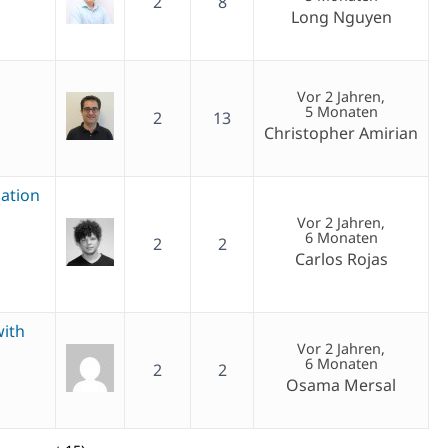
2
8
Long Nguyen
Vor 2 Jahren,
5 Monaten
2
13
Christopher Amirian
lation
Vor 2 Jahren,
6 Monaten
2
2
Carlos Rojas
with
Vor 2 Jahren,
6 Monaten
2
2
Osama Mersal