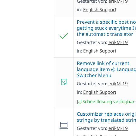
Gestartet von:
erikM-19
in:
English Support
Prevent a specific post no
getting stuck everytime I
the automatic translator
Gestartet von:
erikM-19
in:
English Support
Remove link of current
language item @ Langua
Switcher Menu
Gestartet von:
erikM-19
in:
English Support
Schnelllösung verfügbar
Customizer replaces origi
strings by translated stri
Gestartet von:
erikM-19