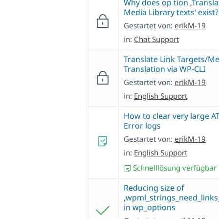
Why does op tion ‚Transla
Media Library texts‘ exist?
Gestartet von:
erikM-19
in:
Chat Support
Translate Link Targets/M
Translation via WP-CLI
Gestartet von:
erikM-19
in:
English Support
How to clear very large A
Error logs
Gestartet von:
erikM-19
in:
English Support
Schnelllösung verfügbar
Reducing size of
‚wpml_strings_need_links_
in wp_options