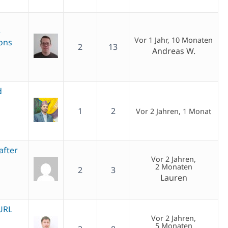
e
Vor 1 Jahr, 10 Monaten
ions
2
13
Andreas W.
d
1
2
Vor 2 Jahren, 1 Monat
after
Vor 2 Jahren,
2 Monaten
2
3
Lauren
 URL
Vor 2 Jahren,
5 Monaten