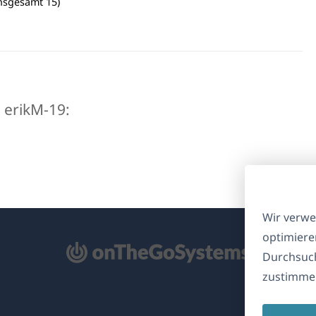
insgesamt 15)
n erikM-19:
Wir verwe
optimiere
ffnet
Durchsuch
zustimmen
nem
euen