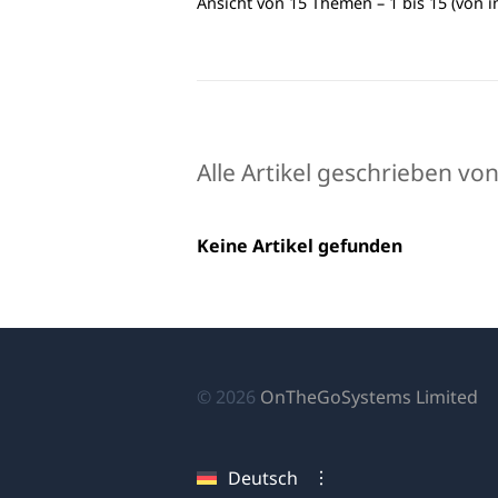
Ansicht von 15 Themen – 1 bis 15 (von 
Alle Artikel geschrieben vo
Keine Artikel gefunden
(ö
© 2026
OnTheGoSystems Limited
in
ei
Deutsch
n