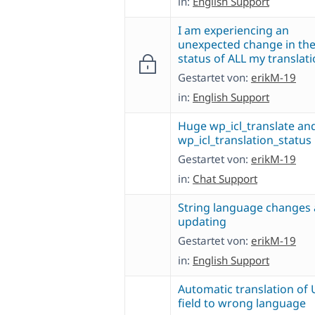
in:
English Support
I am experiencing an
unexpected change in th
status of ALL my translat
Gestartet von:
erikM-19
in:
English Support
Huge wp_icl_translate an
wp_icl_translation_status
Gestartet von:
erikM-19
in:
Chat Support
String language changes 
updating
Gestartet von:
erikM-19
in:
English Support
Automatic translation of
field to wrong language