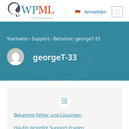
Anmelden
Zum
Inhalt
springen
Startseite
›
Support
›
Benutzer: georgeT-33
georgeT-33
Bekannte Fehler und Lösungen
Häufig gestellte Support-Fragen