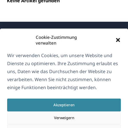
Keine Artikel gefunden
Cookie-Zustimmung
verwalten
Wir verwenden Cookies, um unsere Website und
Über WPML
Dienste zu optimieren. Ihre Zustimmung erlaubt es
DSGVO & Datenschutzrichtlinie
uns, Daten wie das Durchsuchen der Website zu
verarbeiten. Wenn Sie nicht zustimmen, können
(öffnet
Unserem Team beitreten
einige Funktionen beeinträchtigt werden.
in
(öffnet
(öffnet
(öffnet
einem
in
in
in
neuen
Akzeptieren
einem
einem
einem
Deutsch
Fenster)
neuen
neuen
neuen
Verweigern
Fenster)
Fenster)
Fenster)
(öffnet
© 2026
OnTheGoSystems Limited