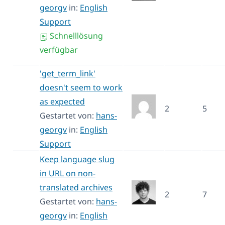
georgv
in:
English
Support
Schnelllösung
verfügbar
'get_term_link'
doesn't seem to work
as expected
2
5
Gestartet von:
hans-
georgv
in:
English
Support
Keep language slug
in URL on non-
translated archives
2
7
Gestartet von:
hans-
georgv
in:
English