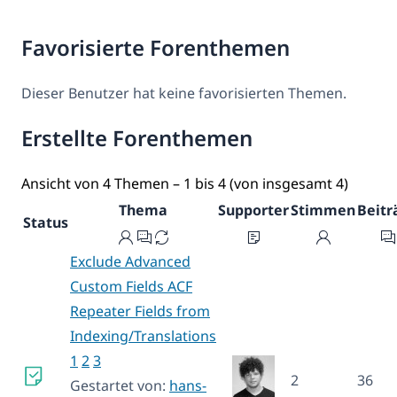
Favorisierte Forenthemen
Dieser Benutzer hat keine favorisierten Themen.
Erstellte Forenthemen
Ansicht von 4 Themen – 1 bis 4 (von insgesamt 4)
Thema
Supporter
Stimmen
Beitr
Status
Exclude Advanced
Custom Fields ACF
Repeater Fields from
Indexing/Translations
1
2
3
2
36
Gestartet von:
hans-