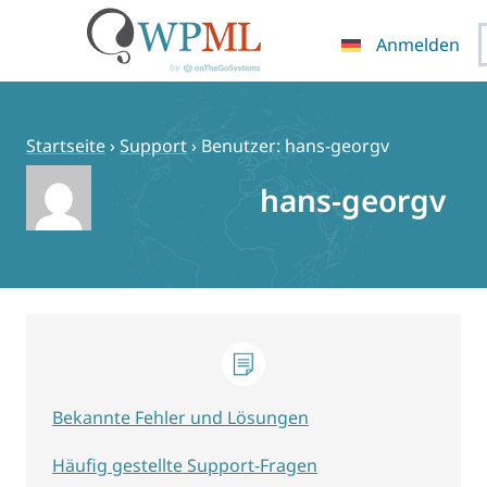
Anmelden
Zum
Inhalt
springen
Startseite
›
Support
›
Benutzer: hans-georgv
hans-georgv
Bekannte Fehler und Lösungen
Häufig gestellte Support-Fragen