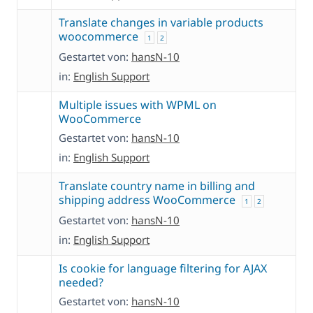
Translate changes in variable products
woocommerce
1
2
Gestartet von:
hansN-10
in:
English Support
Multiple issues with WPML on
WooCommerce
Gestartet von:
hansN-10
in:
English Support
Translate country name in billing and
shipping address WooCommerce
1
2
Gestartet von:
hansN-10
in:
English Support
Is cookie for language filtering for AJAX
needed?
Gestartet von:
hansN-10