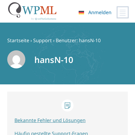
Anmelden
Zum
Inhalt
springen
Startseite
›
Support
›
Benutzer: hansN-10
hansN-10
Bekannte Fehler und Lösungen
Häufig gestellte Support-Fragen