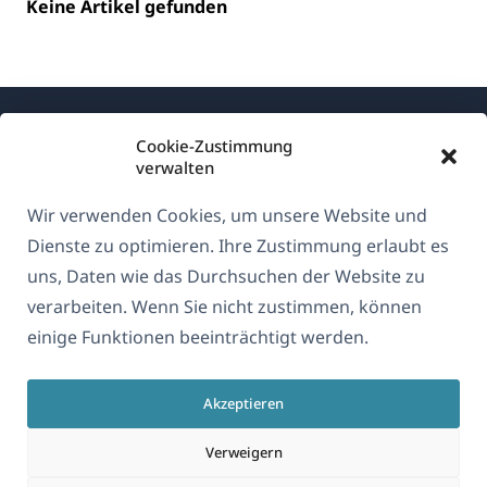
Keine Artikel gefunden
Cookie-Zustimmung
verwalten
Wir verwenden Cookies, um unsere Website und
Über WPML
Dienste zu optimieren. Ihre Zustimmung erlaubt es
DSGVO & Datenschutzrichtlinie
uns, Daten wie das Durchsuchen der Website zu
verarbeiten. Wenn Sie nicht zustimmen, können
(öffnet
Unserem Team beitreten
einige Funktionen beeinträchtigt werden.
in
(öffnet
(öffnet
(öffnet
einem
in
in
in
neuen
Akzeptieren
einem
einem
einem
Deutsch
Fenster)
neuen
neuen
neuen
Verweigern
Fenster)
Fenster)
Fenster)