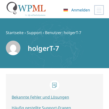
Anmelden
Zum
Inhalt
springen
Startseite
›
Support
›
Benutzer: holgerT-7
holgerT-7
Bekannte Fehler und Lösungen
Häufig gestellte Support-Fragen