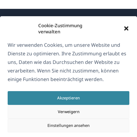
Cookie-Zustimmung
verwalten
Wir verwenden Cookies, um unsere Website und
Über WPML
Dienste zu optimieren. Ihre Zustimmung erlaubt es
DSGVO & Datenschutzrichtlinie
uns, Daten wie das Durchsuchen der Website zu
verarbeiten. Wenn Sie nicht zustimmen, können
(öffnet
Unserem Team beitreten
einige Funktionen beeinträchtigt werden.
in
(öffnet
(öffnet
(öffnet
einem
in
in
in
neuen
Akzeptieren
einem
einem
einem
Deutsch
Fenster)
neuen
neuen
neuen
Verweigern
Fenster)
Fenster)
Fenster)
(öffnet
© 2026
OnTheGoSystems Limited
Einstellungen ansehen
in