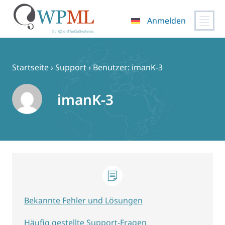
Anmelden
Zum
Inhalt
springen
Startseite
›
Support
›
Benutzer: imanK-3
imanK-3
Bekannte Fehler und Lösungen
Häufig gestellte Support-Fragen