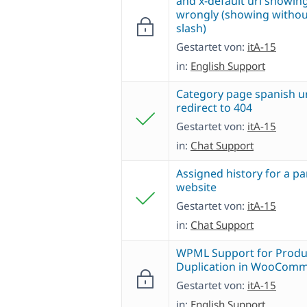
and x-default url showin
wrongly (showing withou
slash)
Gestartet von:
itA-15
in:
English Support
Category page spanish u
redirect to 404
Gestartet von:
itA-15
in:
Chat Support
Assigned history for a pa
website
Gestartet von:
itA-15
in:
Chat Support
WPML Support for Produ
Duplication in WooCom
Gestartet von:
itA-15
in:
English Support