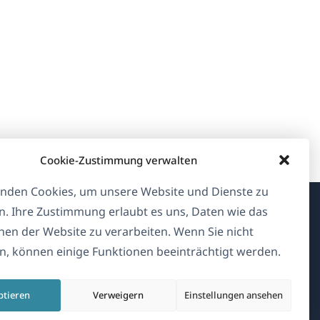
Cookie-Zustimmung verwalten
nden Cookies, um unsere Website und Dienste zu
n. Ihre Zustimmung erlaubt es uns, Daten wie das
Über WPML
en der Website zu verarbeiten. Wenn Sie nicht
, können einige Funktionen beeinträchtigt werden.
DSGVO & Datenschutzrichtlinie
(öffnet
Unserem Team beitreten
ptieren
Verweigern
Einstellungen ansehen
in
(öffnet
(öffnet
(öffnet
einem