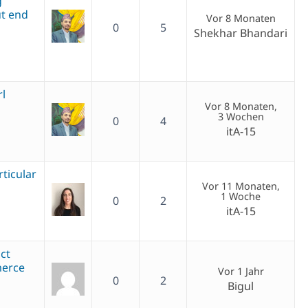
g
t end
Vor 8 Monaten
0
5
Shekhar Bhandari
rl
Vor 8 Monaten,
3 Wochen
0
4
itA-15
rticular
Vor 11 Monaten,
1 Woche
0
2
itA-15
ct
merce
Vor 1 Jahr
0
2
Bigul