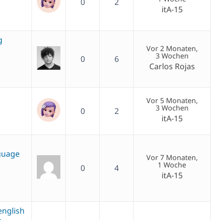
0
2
itA-15
g
Vor 2 Monaten,
3 Wochen
0
6
Carlos Rojas
Vor 5 Monaten,
3 Wochen
0
2
itA-15
nguage
Vor 7 Monaten,
1 Woche
0
4
itA-15
english