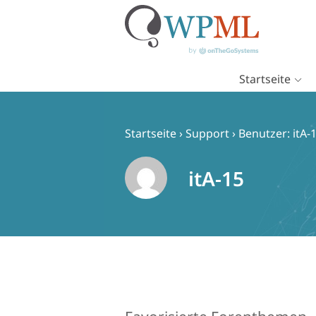
Startseite
Zum
Inhalt
springen
Startseite
›
Support
›
Benutzer: itA-
itA-15