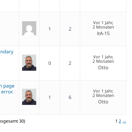
Vor 1 Jahr,
2 Monaten
1
2
itA-15
ondary
Vor 1 Jahr,
2 Monaten
0
2
Otto
sh page
Vor 1 Jahr,
error.
2 Monaten
1
6
Otto
insgesamt 30)
1
2
→