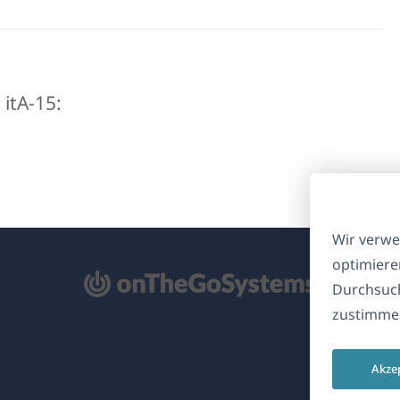
 itA-15:
Wir verwe
optimiere
ffnet
Durchsuch
zustimmen
nem
euen
Akze
nster)