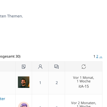
erten Themen.
insgesamt 30)
1
2
→
Vor 1 Monat,
1 Woche
1
2
itA-15
ter
Vor 2 Monaten,
1 Woche