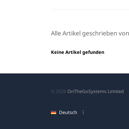
Alle Artikel geschrieben von
Keine Artikel gefunden
(ö
© 2026
OnTheGoSystems Limited
in
ei
Deutsch
n
Fe