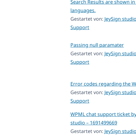
Search Results are shown in 
languages.
Gestartet von:
JeySign studi
Support
Passing null paramater
Gestartet von:
JeySign studi
Support
Error codes regarding the
Gestartet von:
JeySign studi
Support
WPML chat support ticket by
studio – 1691499669
Gestartet von:
JeySign studi