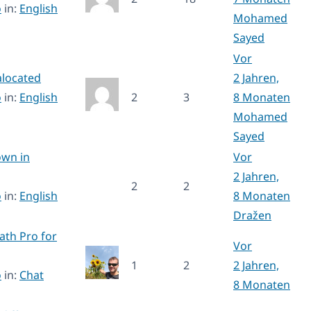
o
in:
English
Mohamed
Sayed
Vor
alocated
2 Jahren,
o
in:
English
2
3
8 Monaten
Mohamed
Sayed
own in
Vor
2 Jahren,
2
2
o
in:
English
8 Monaten
Dražen
th Pro for
Vor
1
2
2 Jahren,
o
in:
Chat
8 Monaten