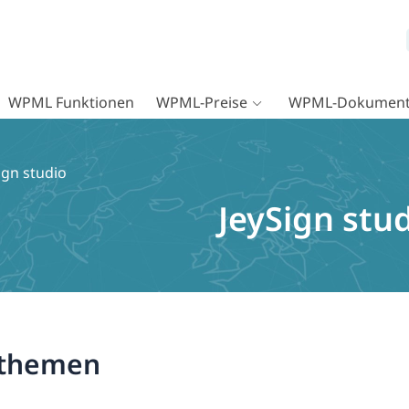
WPML Funktionen
WPML-Preise
WPML-Dokument
ign studio
JeySign stu
nthemen