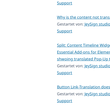
Support
Why is the content not trans
Gestartet von:
JeySign studi
Support
Split: Content Timeline Widg
Essential Add-ons for Elemen
shwoing translated Pop-Up 
Gestartet von:
JeySign studi
Support
Button Link-Translation doe
Gestartet von:
JeySign studi
Support