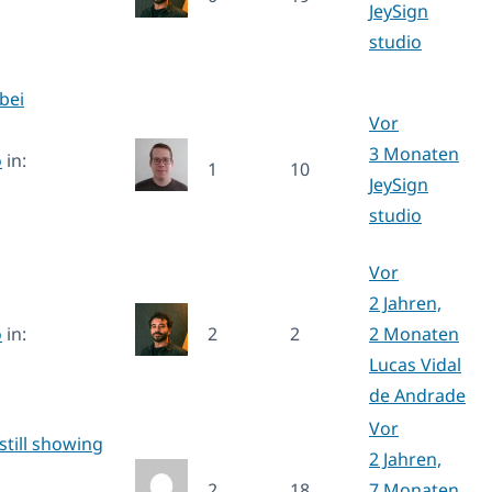
JeySign
studio
bei
Vor
3 Monaten
o
in:
1
10
JeySign
studio
Vor
2 Jahren,
o
in:
2
2
2 Monaten
Lucas Vidal
de Andrade
Vor
 still showing
2 Jahren,
2
18
7 Monaten