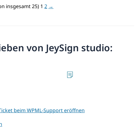
von insgesamt 25)
1
2
→
rieben von JeySign studio:
 Ticket beim WPML-Support eröffnen
n