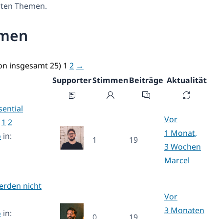
erten Themen.
emen
von insgesamt 25)
1
2
→
Supporter
Stimmen
Beiträge
Aktualität
ential
Vor
1
2
1 Monat,
o
in:
1
19
3 Wochen
Marcel
erden nicht
Vor
3 Monaten
o
in:
0
19