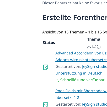
Dieser Benutzer hat keine favorisi
Erstellte Forenth
Ansicht von 15 Themen – 1 bis 15 (
Thema
Status
Advanced Accordeon von Ess
Addons wird nicht übersetzt
Gestartet von:
JeySign studi
Unterstützung in Deutsch
Schnelllösung verfügbar
Pods Fields mit Shortcode w
übersetzt
1
2
Gestartet von:
JeySign studi