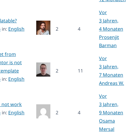
Vor
latable?
3 Jahren,
o
in:
English
2
4
4 Monaten
Prosenjit
Barman
et from
Vor
tor is not
3 Jahren,
template
2
11
7 Monaten
o
in:
English
Andreas W.
Vor
s not work
3 Jahren,
o
in:
English
2
4
9 Monaten
Osama
Mersal