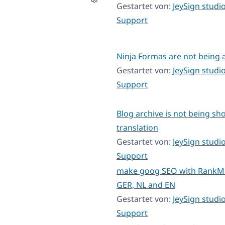
Gestartet von:
JeySign studi
Support
Ninja Formas are not being 
Gestartet von:
JeySign studi
Support
Blog archive is not being sh
translation
Gestartet von:
JeySign studi
Support
make goog SEO with RankMa
GER, NL and EN
Gestartet von:
JeySign studi
Support