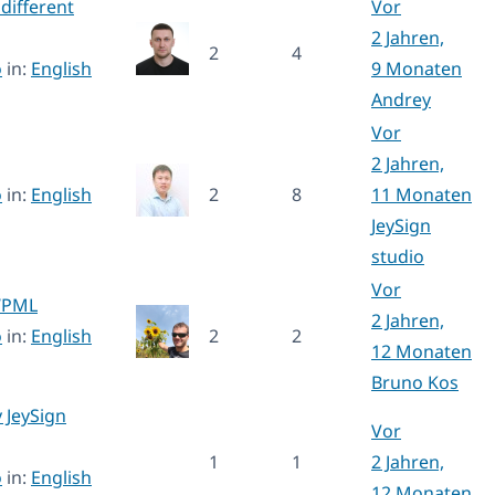
different
Vor
2 Jahren,
2
4
o
in:
English
9 Monaten
Andrey
Vor
2 Jahren,
o
in:
English
2
8
11 Monaten
JeySign
studio
Vor
 WPML
2 Jahren,
o
in:
English
2
2
12 Monaten
Bruno Kos
 JeySign
Vor
1
1
2 Jahren,
o
in:
English
12 Monaten