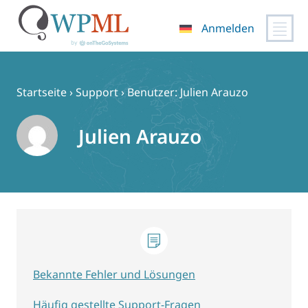
Anmelden
Zum
Inhalt
springen
Startseite
›
Support
›
Benutzer: Julien Arauzo
Julien Arauzo
Bekannte Fehler und Lösungen
Häufig gestellte Support-Fragen