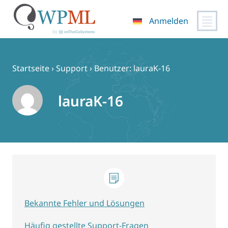
Anmelden
Zum
Inhalt
springen
Startseite
›
Support
›
Benutzer: lauraK-16
lauraK-16
Bekannte Fehler und Lösungen
Häufig gestellte Support-Fragen