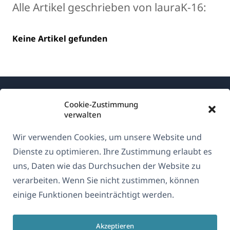
Alle Artikel geschrieben von lauraK-16:
Keine Artikel gefunden
Cookie-Zustimmung
verwalten
Wir verwenden Cookies, um unsere Website und
Über WPML
Dienste zu optimieren. Ihre Zustimmung erlaubt es
DSGVO & Datenschutzrichtlinie
uns, Daten wie das Durchsuchen der Website zu
verarbeiten. Wenn Sie nicht zustimmen, können
(öffnet
Unserem Team beitreten
einige Funktionen beeinträchtigt werden.
in
(öffnet
(öffnet
(öffnet
einem
in
in
in
neuen
Akzeptieren
einem
einem
einem