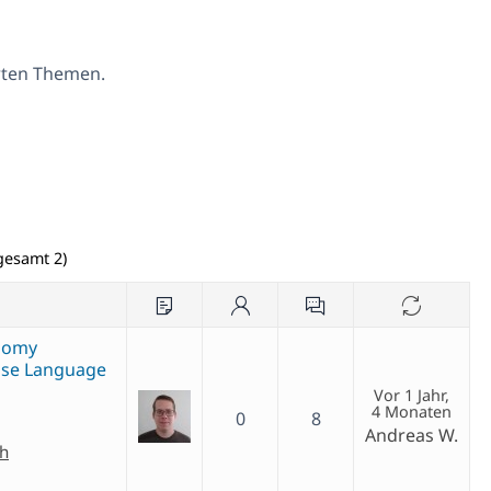
erten Themen.
gesamt 2)
onomy
ase Language
Vor 1 Jahr,
4 Monaten
0
8
Andreas W.
ch