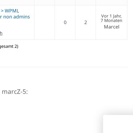
or > WPML
Vor 1 Jahr,
for non admins
7 Monaten
0
2
Marcel
ch
gesamt 2)
n marcZ-5: