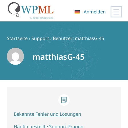
Anmelden
Zum
Inhalt
springen
Startseite
›
Support
›
Benutzer: matthiasG-45
matthiasG-45
Bekannte Fehler und Lösungen
Häufig gestellte Support-Fragen