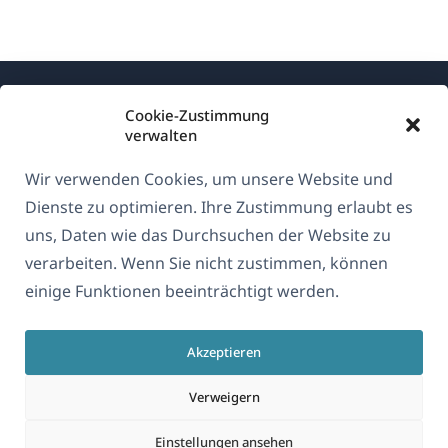
Cookie-Zustimmung
verwalten
Wir verwenden Cookies, um unsere Website und
Über WPML
Dienste zu optimieren. Ihre Zustimmung erlaubt es
DSGVO & Datenschutzrichtlinie
uns, Daten wie das Durchsuchen der Website zu
verarbeiten. Wenn Sie nicht zustimmen, können
(öffnet
Unserem Team beitreten
einige Funktionen beeinträchtigt werden.
in
(öffnet
(öffnet
(öffnet
einem
in
in
in
neuen
Akzeptieren
einem
einem
einem
Deutsch
Fenster)
neuen
neuen
neuen
Verweigern
Fenster)
Fenster)
Fenster)
(öffnet
© 2026
OnTheGoSystems Limited
Einstellungen ansehen