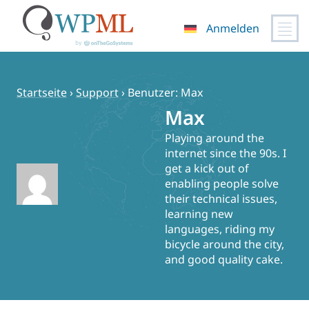
Anmelden
Zum
Inhalt
springen
Startseite
›
Support
›
Benutzer: Max
Max
Playing around the
internet since the 90s. I
get a kick out of
enabling people solve
their technical issues,
learning new
languages, riding my
bicycle around the city,
and good quality cake.