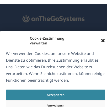
Über WPML
Cookie-Zustimmung
verwalten
DSGVO & Datenschutzrichtlinie
(öffnet
Unserem Team beitreten
Wir verwenden Cookies, um unsere Website und
in
Dienste zu optimieren. Ihre Zustimmung erlaubt es
(öffnet
(öffnet
(öffnet
einem
uns, Daten wie das Durchsuchen der Website zu
in
in
in
neuen
verarbeiten. Wenn Sie nicht zustimmen, können einige
einem
einem
einem
Deutsch
Fenster)
Funktionen beeinträchtigt werden.
neuen
neuen
neuen
Fenster)
Fenster)
Fenster)
(öffnet
© 2026
OnTheGoSystems Limited
Akzeptieren
in
einem
Verweigern