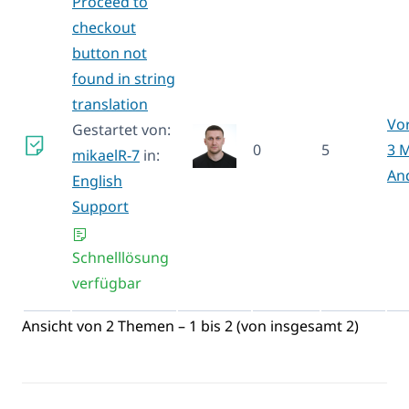
Proceed to
checkout
button not
found in string
translation
Vo
Gestartet von:
0
5
3 
mikaelR-7
in:
An
English
Support
Schnelllösung
verfügbar
Ansicht von 2 Themen – 1 bis 2 (von insgesamt 2)