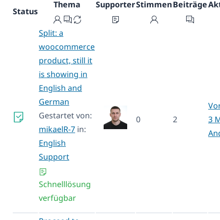
Thema
Supporter
Stimmen
Beiträge
Ak
Status
Split: a
woocommerce
product, still it
is showing in
English and
German
Vo
Gestartet von:
0
2
3 
mikaelR-7
in:
An
English
Support
Schnelllösung
verfügbar