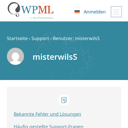
Anmelden
Zum
Inhalt
springen
Startseite
›
Support
›
Benutzer: misterwilsS
misterwilsS
Bekannte Fehler und Lösungen
Häufig gestellte Support-Fragen