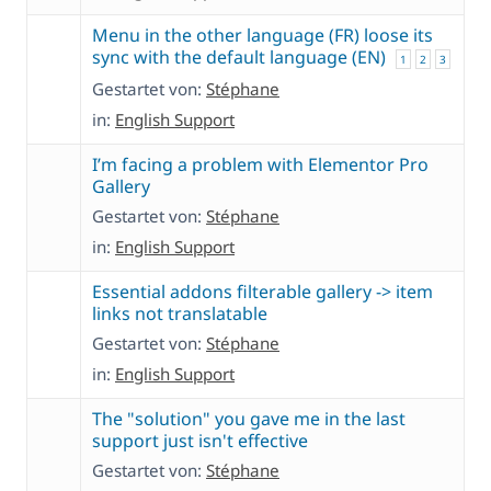
Menu in the other language (FR) loose its
sync with the default language (EN)
1
2
3
Gestartet von:
Stéphane
in:
English Support
I’m facing a problem with Elementor Pro
Gallery
Gestartet von:
Stéphane
in:
English Support
Essential addons filterable gallery -> item
links not translatable
Gestartet von:
Stéphane
in:
English Support
The "solution" you gave me in the last
support just isn't effective
Gestartet von:
Stéphane