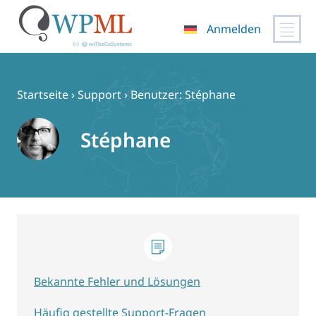
Anmelden
Zum
Inhalt
springen
Startseite
›
Support
›
Benutzer: Stéphane
Stéphane
Bekannte Fehler und Lösungen
Häufig gestellte Support-Fragen