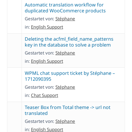
Automatic translation workflow for
duplicated WooCommerce products
Gestartet von:
Stéphane
in:
English Support
Deleting the acfml_field_name_patterns
key in the database to solve a problem
Gestartet von:
Stéphane
in:
English Support
WPML chat support ticket by Stéphane –
1712090395
Gestartet von:
Stéphane
in:
Chat Support
Teaser Box from Total theme -> url not
translated
Gestartet von:
Stéphane
in:
English Support