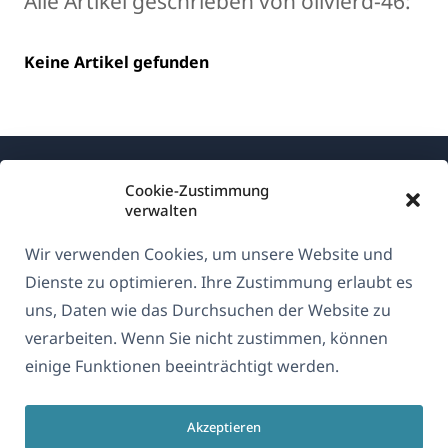
Alle Artikel geschrieben von olivierd-46:
Keine Artikel gefunden
Cookie-Zustimmung
verwalten
Wir verwenden Cookies, um unsere Website und
Über WPML
Dienste zu optimieren. Ihre Zustimmung erlaubt es
DSGVO & Datenschutzrichtlinie
uns, Daten wie das Durchsuchen der Website zu
verarbeiten. Wenn Sie nicht zustimmen, können
(öffnet
Unserem Team beitreten
einige Funktionen beeinträchtigt werden.
in
(öffnet
(öffnet
(öffnet
einem
in
in
in
neuen
Akzeptieren
einem
einem
einem