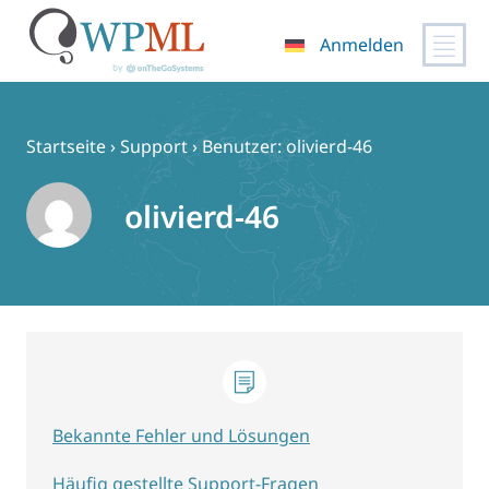
Anmelden
Zum
Inhalt
springen
Startseite
›
Support
›
Benutzer: olivierd-46
olivierd-46
Bekannte Fehler und Lösungen
Häufig gestellte Support-Fragen