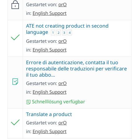
Gestartet von:
orO
in:
English Support
ATE not creating product in second
language
1
2
3
4
Gestartet von:
orO
in:
English Support
Errore di autenticazione, contatta il tuo
responsabile delle traduzioni per verificare
il tuo abbo…
Gestartet von:
orO
in:
English Support
Schnelllösung verfügbar
Translate a product
Gestartet von:
orO
in:
English Support