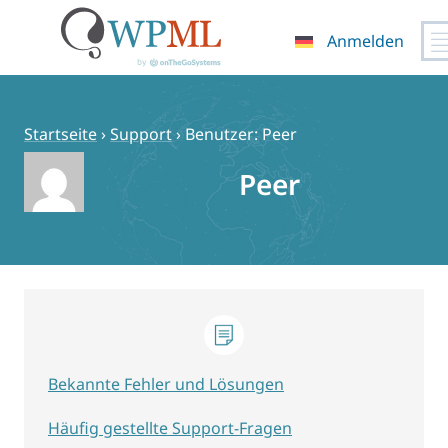
Anmelden
Zum
Inhalt
springen
Startseite
›
Support
›
Benutzer: Peer
Peer
Bekannte Fehler und Lösungen
Häufig gestellte Support-Fragen