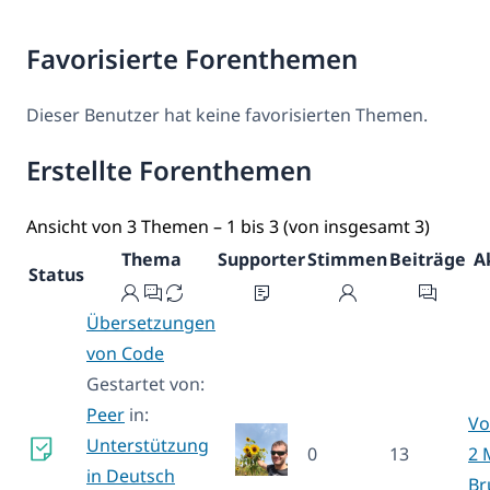
Favorisierte Forenthemen
Dieser Benutzer hat keine favorisierten Themen.
Erstellte Forenthemen
Ansicht von 3 Themen – 1 bis 3 (von insgesamt 3)
Thema
Supporter
Stimmen
Beiträge
A
Status
Übersetzungen
von Code
Gestartet von:
Peer
in:
Vo
Unterstützung
0
13
2 
in Deutsch
Br