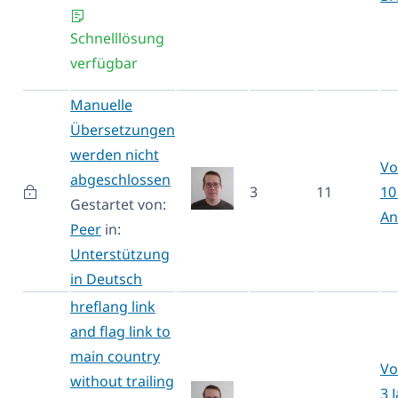
Schnelllösung
verfügbar
Manuelle
Übersetzungen
werden nicht
Vo
abgeschlossen
3
11
10
Gestartet von:
An
Peer
in:
Unterstützung
in Deutsch
hreflang link
and flag link to
main country
Vo
without trailing
3 