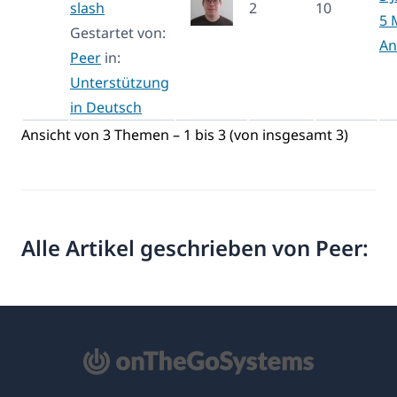
slash
2
10
5 
Gestartet von:
An
Peer
in:
Unterstützung
in Deutsch
Ansicht von 3 Themen – 1 bis 3 (von insgesamt 3)
Alle Artikel geschrieben von Peer: