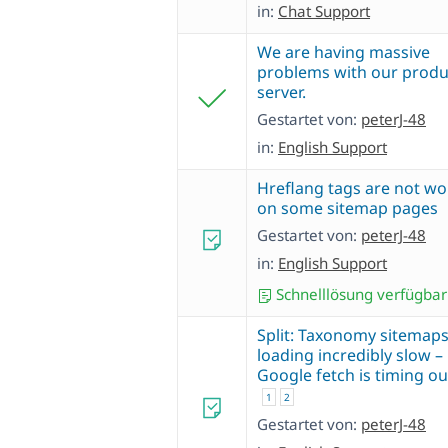
in:
Chat Support
We are having massive
problems with our produ
server.
Gestartet von:
peterJ-48
in:
English Support
Hreflang tags are not wo
on some sitemap pages
Gestartet von:
peterJ-48
in:
English Support
Schnelllösung verfügbar
Split: Taxonomy sitemaps
loading incredibly slow –
Google fetch is timing ou
1
2
Gestartet von:
peterJ-48