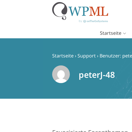
Startseite
Zum
Inhalt
springen
Startseite
›
Support
›
Benutzer: pete
peterJ-48