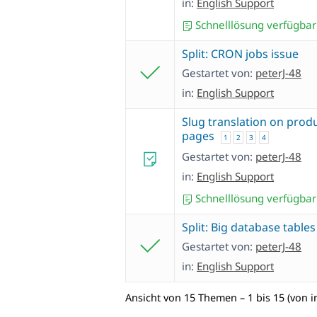
in:
English Support
Schnelllösung verfügbar
Split: CRON jobs issue
Gestartet von:
peterJ-48
in:
English Support
Slug translation on prod
pages
1
2
3
4
Gestartet von:
peterJ-48
in:
English Support
Schnelllösung verfügbar
Split: Big database tables
Gestartet von:
peterJ-48
in:
English Support
Ansicht von 15 Themen – 1 bis 15 (von 