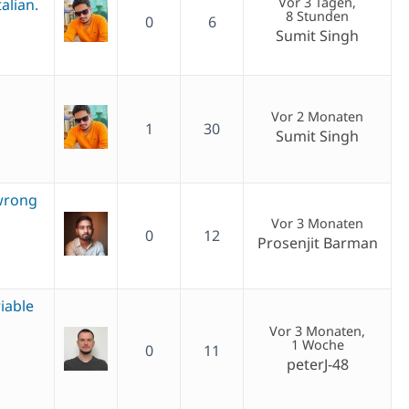
Vor 3 Tagen,
alian.
8 Stunden
0
6
Sumit Singh
Vor 2 Monaten
1
30
Sumit Singh
wrong
Vor 3 Monaten
0
12
Prosenjit Barman
iable
Vor 3 Monaten,
1 Woche
0
11
peterJ-48