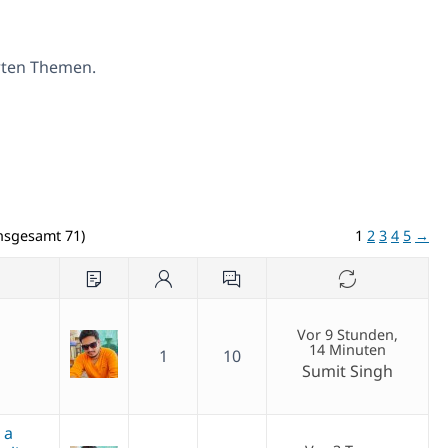
erten Themen.
insgesamt 71)
1
2
3
4
5
→
Vor 9 Stunden,
14 Minuten
1
10
Sumit Singh
 a