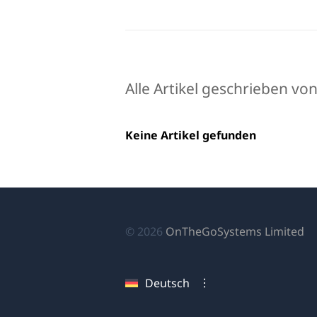
Alle Artikel geschrieben von
Keine Artikel gefunden
(ö
© 2026
OnTheGoSystems Limited
in
ei
Deutsch
n
Fe