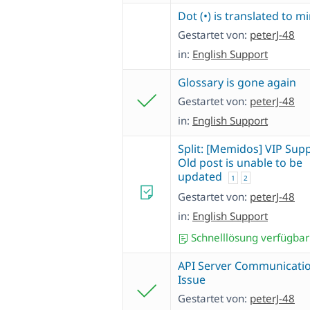
Dot (•) is translated to mi
Gestartet von:
peterJ-48
in:
English Support
Glossary is gone again
Gestartet von:
peterJ-48
in:
English Support
Split: [Memidos] VIP Supp
Old post is unable to be
updated
1
2
Gestartet von:
peterJ-48
in:
English Support
Schnelllösung verfügbar
API Server Communicati
Issue
Gestartet von:
peterJ-48