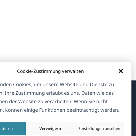
Cookie-Zustimmung verwalten
nden Cookies, um unsere Website und Dienste zu
n. Ihre Zustimmung erlaubt es uns, Daten wie das
Über WPML
en der Website zu verarbeiten. Wenn Sie nicht
, können einige Funktionen beeinträchtigt werden.
DSGVO & Datenschutzrichtlinie
(öffnet
Unserem Team beitreten
ptieren
Verweigern
Einstellungen ansehen
in
(öffnet
(öffnet
(öffnet