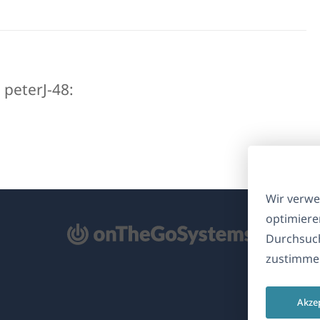
 peterJ-48:
Wir verwe
optimiere
ffnet
Durchsuch
zustimmen
nem
euen
Akze
nster)