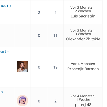
nus (-)
Vor 3 Monaten,
2 Wochen
2
6
Luis Sacristán
Vor 3 Monaten,
3 Wochen
0
11
Olexander Zhitskiy
ort –
Vor 4 Monaten
0
19
Prosenjit Barman
on
Vor 4 Monaten,
1 Woche
0
2
peterJ-48