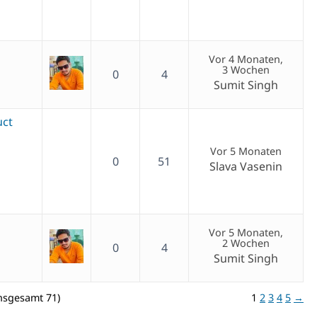
Vor 4 Monaten,
3 Wochen
0
4
Sumit Singh
uct
Vor 5 Monaten
0
51
Slava Vasenin
Vor 5 Monaten,
2 Wochen
0
4
Sumit Singh
insgesamt 71)
1
2
3
4
5
→