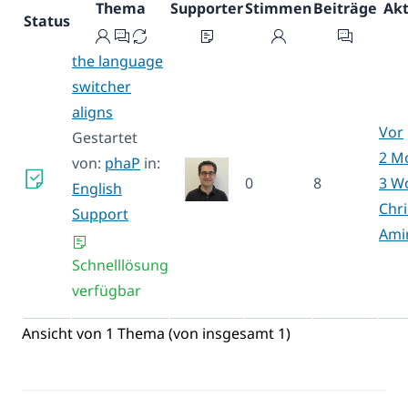
Thema
Supporter
Stimmen
Beiträge
Akt
Status
the language
switcher
aligns
Vor
Gestartet
2 M
von:
phaP
in:
0
8
3 W
English
Chr
Support
Ami
Schnelllösung
verfügbar
Ansicht von 1 Thema (von insgesamt 1)