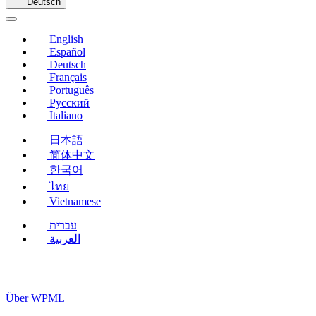
einem
Deutsch
neuen
Fenster)
English
Español
Deutsch
Français
Português
Русский
Italiano
日本語
简体中文
한국어
ไทย
Vietnamese
עברית
العربية
Über WPML