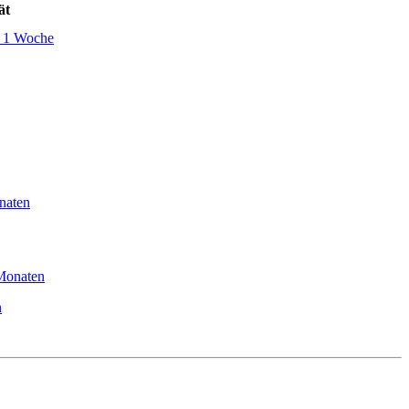
ät
, 1 Woche
naten
 Monaten
n