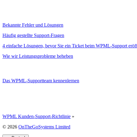
Bekannte Fehler und Lösungen
Häufig gestellte Support-Fragen
4 einfache Lösungen, bevor Sie ein Ticket beim WPML-Support eröf
Wie wir Leistungsprobleme beheben
Das WPML-Supportteam kennenlernen
WPML Kunden-Support-Richtlinie
»
(öffnet
© 2026
OnTheGoSystems Limited
in