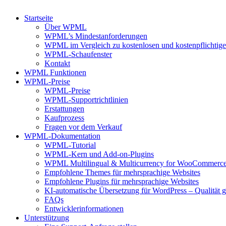
Startseite
Über WPML
WPML’s Mindestanforderungen
WPML im Vergleich zu kostenlosen und kostenpflichtige
WPML-Schaufenster
Kontakt
WPML Funktionen
WPML-Preise
WPML-Preise
WPML-Supportrichtlinien
Erstattungen
Kaufprozess
Fragen vor dem Verkauf
WPML-Dokumentation
WPML-Tutorial
WPML-Kern und Add-on-Plugins
WPML Multilingual & Multicurrency for WooCommerc
Empfohlene Themes für mehrsprachige Websites
Empfohlene Plugins für mehrsprachige Websites
KI-automatische Übersetzung für WordPress – Qualität ga
FAQs
Entwicklerinformationen
Unterstützung