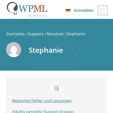
Anmelden
Zum
Inhalt
springen
Startseite
›
Support
›
Benutzer: Stephanie
Stephanie
Bekannte Fehler und Lösungen
Häufig gestellte Support-Fragen