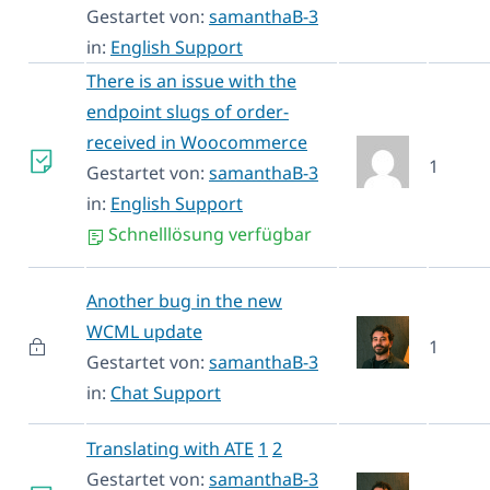
Gestartet von:
samanthaB-3
in:
English Support
There is an issue with the
endpoint slugs of order-
received in Woocommerce
1
Gestartet von:
samanthaB-3
in:
English Support
Schnelllösung verfügbar
Another bug in the new
WCML update
1
Gestartet von:
samanthaB-3
in:
Chat Support
Translating with ATE
1
2
Gestartet von:
samanthaB-3