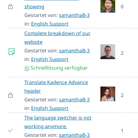
showing
0
Gestartet von:
samanthaB-3
in:
English Support
Complete breakdown of our
website
Gestartet von:
samanthaB-3
2
in:
English Support
Schnelllösung verfügbar
Translate Kadence Advance
header
2
Gestartet von:
samanthaB-3
in:
English Support
The language switcher is not
working anymore.
1
Gestartet von:
samanthaB-3