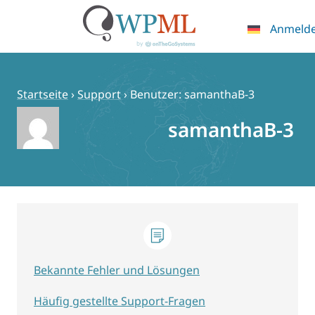
Anmeld
Zum
Inhalt
springen
Startseite
›
Support
›
Benutzer: samanthaB-3
samanthaB-3
Bekannte Fehler und Lösungen
Häufig gestellte Support-Fragen