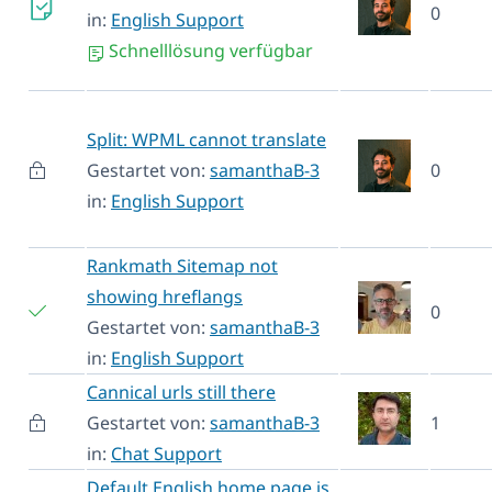
0
in:
English Support
Schnelllösung verfügbar
Split: WPML cannot translate
Gestartet von:
samanthaB-3
0
in:
English Support
Rankmath Sitemap not
showing hreflangs
0
Gestartet von:
samanthaB-3
in:
English Support
Cannical urls still there
Gestartet von:
samanthaB-3
1
in:
Chat Support
Default English home page is