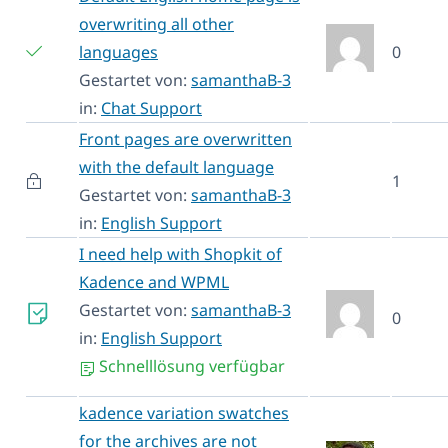
overwriting all other
languages
0
Gestartet von:
samanthaB-3
in:
Chat Support
Front pages are overwritten
with the default language
1
Gestartet von:
samanthaB-3
in:
English Support
I need help with Shopkit of
Kadence and WPML
Gestartet von:
samanthaB-3
0
in:
English Support
Schnelllösung verfügbar
kadence variation swatches
for the archives are not