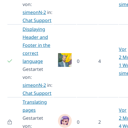
von:
sim
simeonN-2
in:
Chat Support
Displaying
Header and
Footer in the
Vor
correct
2 M
language
0
4
1 W
Gestartet
sim
von:
simeonN-2
in:
Chat Support
Translating
pages
Vor
Gestartet
2 M
0
2
von:
4 W