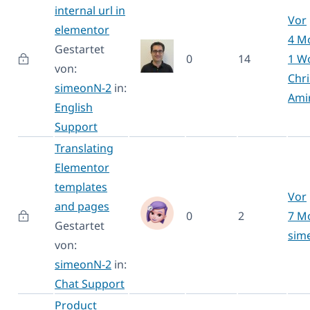
internal url in
Vor
elementor
4 M
Gestartet
0
14
1 W
von:
Chr
simeonN-2
in:
Ami
English
Support
Translating
Elementor
templates
Vor
and pages
0
2
7 M
Gestartet
sim
von:
simeonN-2
in:
Chat Support
Product