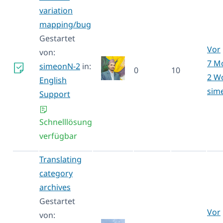
variation
mapping/bug
Gestartet
Vor
von:
7 M
simeonN-2
in:
0
10
2 W
English
sim
Support
Schnelllösung
verfügbar
Translating
category
archives
Gestartet
Vor
von: