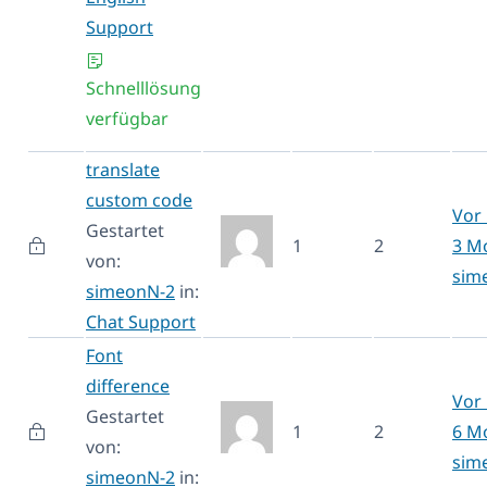
Support
Schnelllösung
verfügbar
translate
custom code
Vor 
Gestartet
1
2
3 M
von:
sim
simeonN-2
in:
Chat Support
Font
difference
Vor 
Gestartet
1
2
6 M
von:
sim
simeonN-2
in: