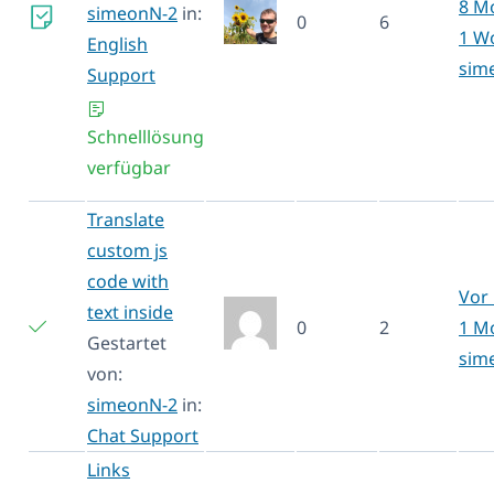
8 M
simeonN-2
in:
0
6
1 W
English
sim
Support
Schnelllösung
verfügbar
Translate
custom js
code with
Vor 
text inside
0
2
1 M
Gestartet
sim
von:
simeonN-2
in:
Chat Support
Links