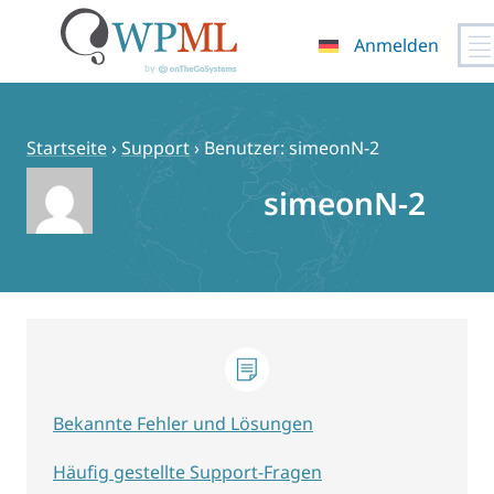
Anmelden
Zum
Inhalt
springen
Startseite
›
Support
›
Benutzer: simeonN-2
simeonN-2
Bekannte Fehler und Lösungen
Häufig gestellte Support-Fragen