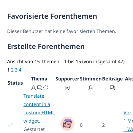
Favorisierte Forenthemen
Dieser Benutzer hat keine favorisierten Themen.
Erstellte Forenthemen
Ansicht von 15 Themen – 1 bis 15 (von insgesamt 47)
1
2
3
4
→
Thema
Supporter
Stimmen
Beiträge
Akt
Status
Translate
content in a
custom HTML
Vor
widget.
1 M
0
2
Gestartet
1 W