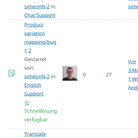
simeonN-2
in:
sim
Chat Support
Product
variation
mapping/bug
1
2
Gestartet
Vor
von:
3 M
0
27
simeonN-2
in:
1 W
English
And
Support
Schnelllösung
verfügbar
Translate