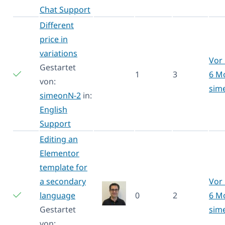
Chat Support
Different
price in
variations
Vor 
Gestartet
1
3
6 M
von:
sim
simeonN-2
in:
English
Support
Editing an
Elementor
template for
a secondary
Vor 
language
0
2
6 M
Gestartet
sim
von: