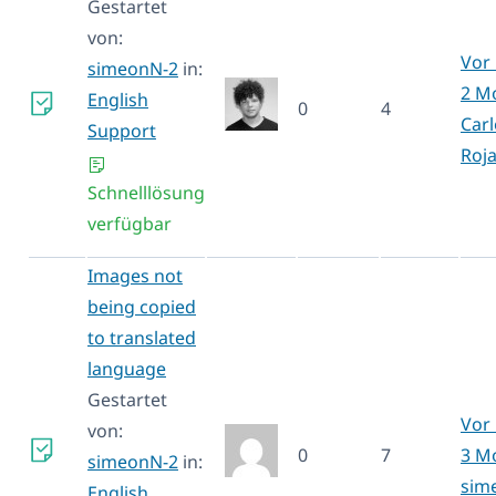
Gestartet
von:
Vor 
simeonN-2
in:
2 M
English
0
4
Carl
Support
Roj
Schnelllösung
verfügbar
Images not
being copied
to translated
language
Gestartet
Vor 
von:
0
7
3 M
simeonN-2
in:
sim
English