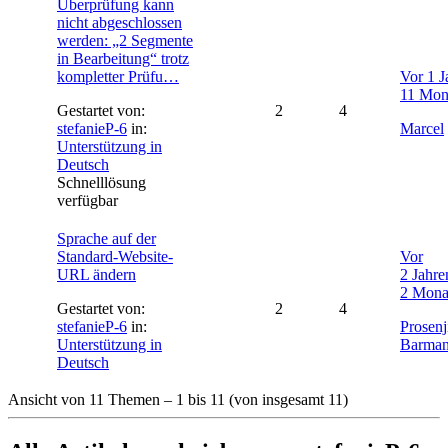
Überprüfung kann
nicht abgeschlossen
werden: „2 Segmente
in Bearbeitung“ trotz
kompletter Prüfu…
Vor 1 J
11 Mon
Gestartet von:
2
4
stefanieP-6
in:
Marcel
Unterstützung in
Deutsch
Schnelllösung
verfügbar
Sprache auf der
Standard-Website-
Vor
URL ändern
2 Jahre
2 Mona
Gestartet von:
2
4
stefanieP-6
in:
Prosenj
Unterstützung in
Barma
Deutsch
Ansicht von 11 Themen – 1 bis 11 (von insgesamt 11)