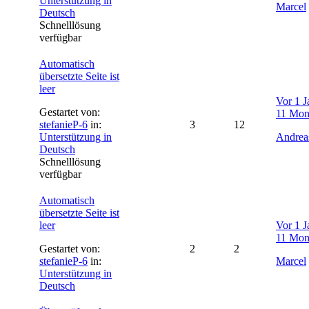
Unterstützung in
Marcel
Deutsch
Schnelllösung
verfügbar
Automatisch
übersetzte Seite ist
leer
Vor 1 J
Gestartet von:
11 Mon
stefanieP-6
in:
3
12
Unterstützung in
Andrea
Deutsch
Schnelllösung
verfügbar
Automatisch
übersetzte Seite ist
leer
Vor 1 J
11 Mon
Gestartet von:
2
2
stefanieP-6
in:
Marcel
Unterstützung in
Deutsch