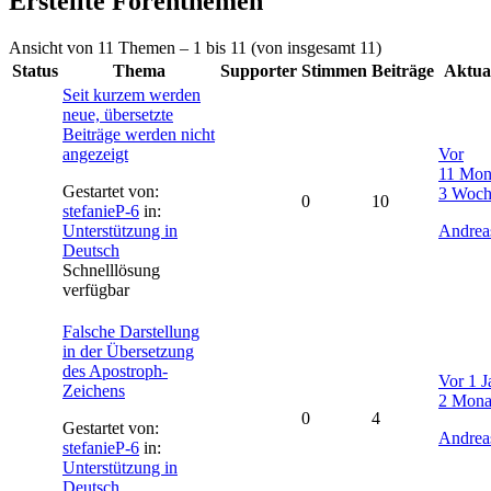
Erstellte Forenthemen
Ansicht von 11 Themen – 1 bis 11 (von insgesamt 11)
Status
Thema
Supporter
Stimmen
Beiträge
Aktual
Seit kurzem werden
neue, übersetzte
Beiträge werden nicht
angezeigt
Vor
11 Mon
Gestartet von:
3 Woch
0
10
stefanieP-6
in:
Unterstützung in
Andrea
Deutsch
Schnelllösung
verfügbar
Falsche Darstellung
in der Übersetzung
des Apostroph-
Vor 1 J
Zeichens
2 Mona
0
4
Gestartet von:
Andrea
stefanieP-6
in:
Unterstützung in
Deutsch