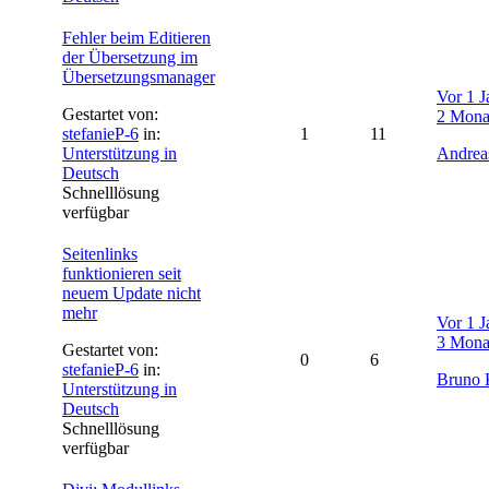
Fehler beim Editieren
der Übersetzung im
Übersetzungsmanager
Vor 1 J
Gestartet von:
2 Mona
stefanieP-6
in:
1
11
Unterstützung in
Andrea
Deutsch
Schnelllösung
verfügbar
Seitenlinks
funktionieren seit
neuem Update nicht
mehr
Vor 1 J
3 Mona
Gestartet von:
0
6
stefanieP-6
in:
Bruno 
Unterstützung in
Deutsch
Schnelllösung
verfügbar