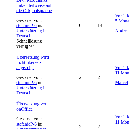
Divi: Modullinks
linken teilweise auf
die Originalsprache
Vor 1 J
Gestartet von:
5 Mona
stefanieP-6
in:
0
13
Unterstützung in
Andrea
Deutsch
Schnelllösung
verfügbar
Übersetzung wird
nicht übersetzt
angezeigt
Vor 1 J
11 Mon
Gestartet von:
2
2
stefanieP-6
in:
Marcel
Unterstützung in
Deutsch
Übersetzung von
onOffice
Vor 1 J
Gestartet von:
11 Mon
stefanieP-6
in:
2
2