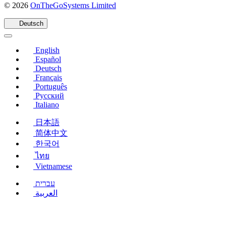
(öffnet
© 2026
OnTheGoSystems Limited
in
einem
Deutsch
neuen
Fenster)
English
Español
Deutsch
Français
Português
Русский
Italiano
日本語
简体中文
한국어
ไทย
Vietnamese
עברית
العربية