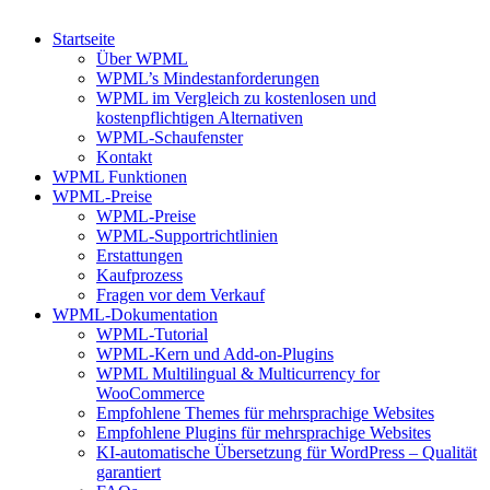
Startseite
Über WPML
WPML’s Mindestanforderungen
WPML im Vergleich zu kostenlosen und
kostenpflichtigen Alternativen
WPML-Schaufenster
Kontakt
WPML Funktionen
WPML-Preise
WPML-Preise
WPML-Supportrichtlinien
Erstattungen
Kaufprozess
Fragen vor dem Verkauf
WPML-Dokumentation
WPML-Tutorial
WPML-Kern und Add-on-Plugins
WPML Multilingual & Multicurrency for
WooCommerce
Empfohlene Themes für mehrsprachige Websites
Empfohlene Plugins für mehrsprachige Websites
KI-automatische Übersetzung für WordPress – Qualität
garantiert