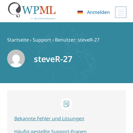
Anmelden
Zum
Inhalt
springen
Startseite
›
Support
›
Benutzer: steveR-27
steveR-27
Bekannte Fehler und Lösungen
Häufig gestellte Support-Fragen