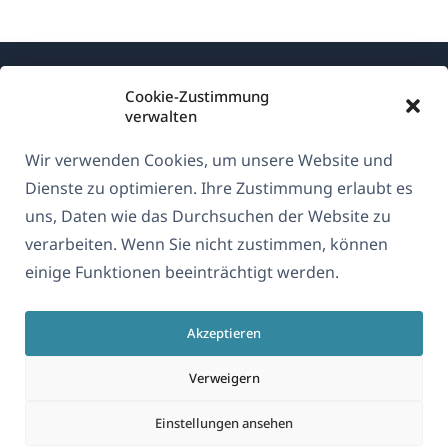
Cookie-Zustimmung
verwalten
Wir verwenden Cookies, um unsere Website und
Über WPML
Dienste zu optimieren. Ihre Zustimmung erlaubt es
DSGVO & Datenschutzrichtlinie
uns, Daten wie das Durchsuchen der Website zu
verarbeiten. Wenn Sie nicht zustimmen, können
(öffnet
Unserem Team beitreten
einige Funktionen beeinträchtigt werden.
in
(öffnet
(öffnet
(öffnet
einem
in
in
in
neuen
Akzeptieren
einem
einem
einem
Deutsch
Fenster)
neuen
neuen
neuen
Verweigern
Fenster)
Fenster)
Fenster)
(öffnet
© 2026
OnTheGoSystems Limited
Einstellungen ansehen
in