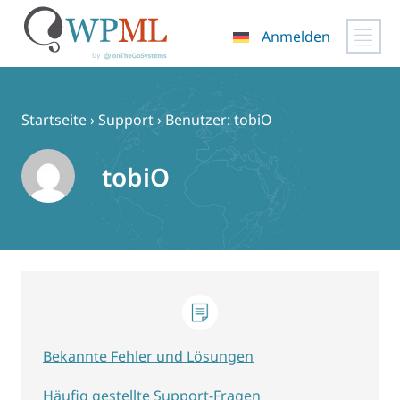
Anmelden
Zum
Inhalt
springen
Startseite
›
Support
›
Benutzer: tobiO
tobiO
Bekannte Fehler und Lösungen
Häufig gestellte Support-Fragen