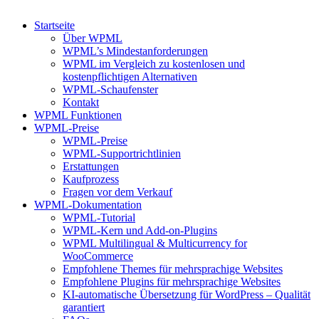
Startseite
Über WPML
WPML’s Mindestanforderungen
WPML im Vergleich zu kostenlosen und
kostenpflichtigen Alternativen
WPML-Schaufenster
Kontakt
WPML Funktionen
WPML-Preise
WPML-Preise
WPML-Supportrichtlinien
Erstattungen
Kaufprozess
Fragen vor dem Verkauf
WPML-Dokumentation
WPML-Tutorial
WPML-Kern und Add-on-Plugins
WPML Multilingual & Multicurrency for
WooCommerce
Empfohlene Themes für mehrsprachige Websites
Empfohlene Plugins für mehrsprachige Websites
KI-automatische Übersetzung für WordPress – Qualität
garantiert