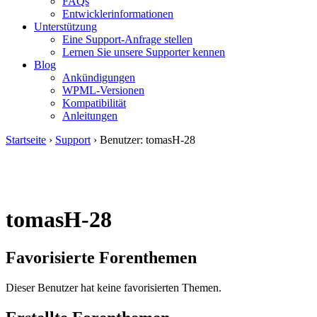
FAQs
Entwicklerinformationen
Unterstützung
Eine Support-Anfrage stellen
Lernen Sie unsere Supporter kennen
Blog
Ankündigungen
WPML-Versionen
Kompatibilität
Anleitungen
Startseite
›
Support
›
Benutzer: tomasH-28
tomasH-28
Favorisierte Forenthemen
Dieser Benutzer hat keine favorisierten Themen.