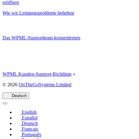
eröffnen
Wie wir Leistungsprobleme beheben
Das WPML-Supportteam kennenlernen
WPML Kunden-Support-Richtlinie
»
(öffnet
© 2026
OnTheGoSystems Limited
in
einem
Deutsch
neuen
Fenster)
English
Español
Deutsch
Français
Português