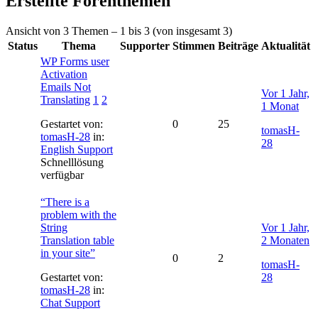
Erstellte Forenthemen
Ansicht von 3 Themen – 1 bis 3 (von insgesamt 3)
Status
Thema
Supporter
Stimmen
Beiträge
Aktualität
WP Forms user
Activation
Emails Not
Vor 1 Jahr,
Translating
1
2
1 Monat
Gestartet von:
0
25
tomasH-
tomasH-28
in:
28
English Support
Schnelllösung
verfügbar
“There is a
problem with the
String
Vor 1 Jahr,
Translation table
2 Monaten
in your site”
0
2
tomasH-
Gestartet von:
28
tomasH-28
in:
Chat Support