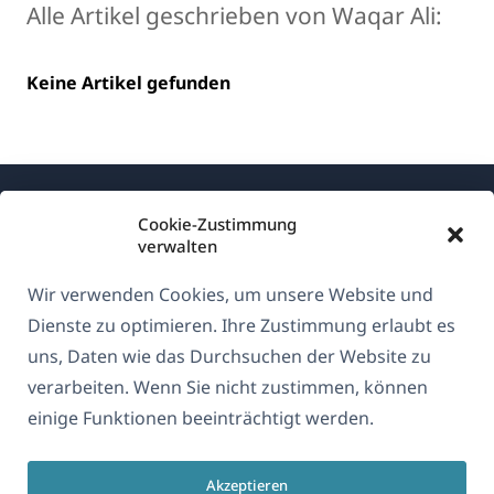
Alle Artikel geschrieben von Waqar Ali:
Keine Artikel gefunden
Cookie-Zustimmung
verwalten
Wir verwenden Cookies, um unsere Website und
Über WPML
Dienste zu optimieren. Ihre Zustimmung erlaubt es
DSGVO & Datenschutzrichtlinie
uns, Daten wie das Durchsuchen der Website zu
verarbeiten. Wenn Sie nicht zustimmen, können
(öffnet
Unserem Team beitreten
einige Funktionen beeinträchtigt werden.
in
(öffnet
(öffnet
(öffnet
einem
in
in
in
neuen
Akzeptieren
einem
einem
einem