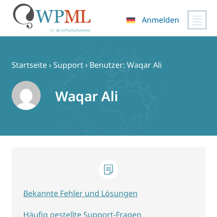
Anmelden
Zum
Inhalt
springen
Startseite
›
Support
›
Benutzer: Waqar Ali
Waqar Ali
Bekannte Fehler und Lösungen
Häufig gestellte Support-Fragen