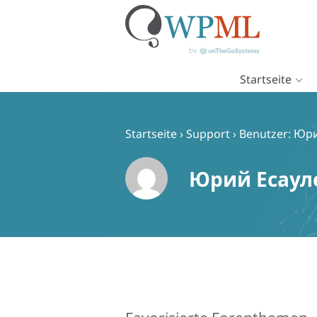
Startseite
Zum
Inhalt
springen
Startseite
›
Support
›
Benutzer: Юр
Юрий Есаул