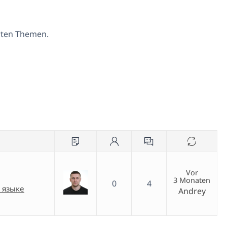
erten Themen.
Vor
3 Monaten
0
4
 языке
Andrey