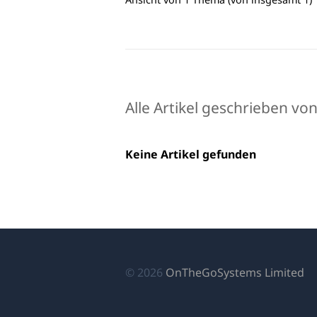
Alle Artikel geschrieben v
Keine Artikel gefunden
(ö
© 2026
OnTheGoSystems Limited
in
ei