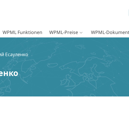
WPML Funktionen
WPML-Preise
WPML-Dokument
ий Есауленко
енко