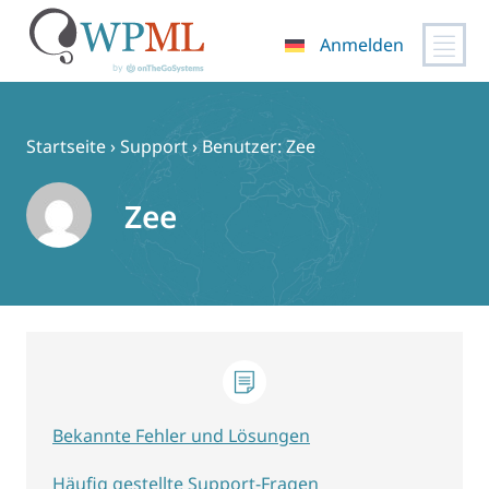
Anmelden
Zum
Inhalt
springen
Startseite
›
Support
›
Benutzer: Zee
Zee
Bekannte Fehler und Lösungen
Häufig gestellte Support-Fragen