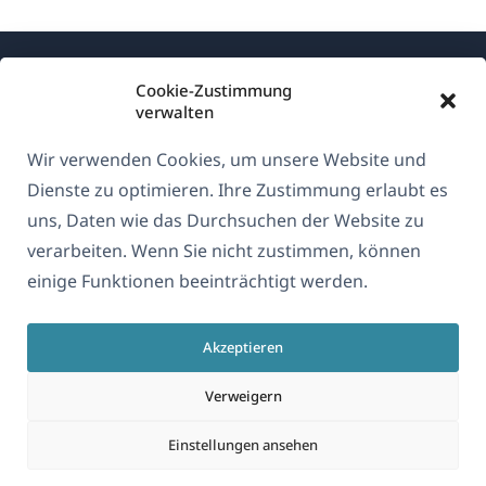
Cookie-Zustimmung
verwalten
Wir verwenden Cookies, um unsere Website und
Über WPML
Dienste zu optimieren. Ihre Zustimmung erlaubt es
DSGVO & Datenschutzrichtlinie
uns, Daten wie das Durchsuchen der Website zu
verarbeiten. Wenn Sie nicht zustimmen, können
(öffnet
Unserem Team beitreten
einige Funktionen beeinträchtigt werden.
in
(öffnet
(öffnet
(öffnet
einem
in
in
in
neuen
Akzeptieren
einem
einem
einem
Deutsch
Fenster)
neuen
neuen
neuen
Verweigern
Fenster)
Fenster)
Fenster)
(öffnet
© 2026
OnTheGoSystems Limited
Einstellungen ansehen
in