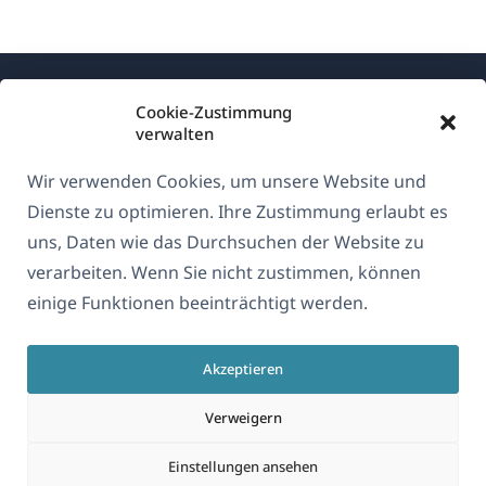
Cookie-Zustimmung
verwalten
Wir verwenden Cookies, um unsere Website und
Über WPML
Dienste zu optimieren. Ihre Zustimmung erlaubt es
DSGVO & Datenschutzrichtlinie
uns, Daten wie das Durchsuchen der Website zu
verarbeiten. Wenn Sie nicht zustimmen, können
(öffnet
Unserem Team beitreten
einige Funktionen beeinträchtigt werden.
in
(öffnet
(öffnet
(öffnet
einem
in
in
in
neuen
Akzeptieren
einem
einem
einem
Deutsch
Fenster)
neuen
neuen
neuen
Verweigern
Fenster)
Fenster)
Fenster)
(öffnet
© 2026
OnTheGoSystems Limited
Einstellungen ansehen
in