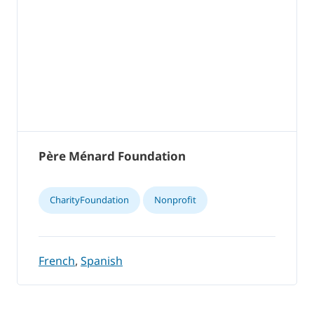
Père Ménard Foundation
CharityFoundation
Nonprofit
French
,
Spanish