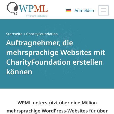
Anmelden
Zum
Inhalt
springen
Startseite
» CharityFoundation
Auftragnehmer, die
mehrsprachige Websites mit
CharityFoundation erstellen
können
WPML unterstützt über eine Million
mehrsprachige WordPress-Websites für
über