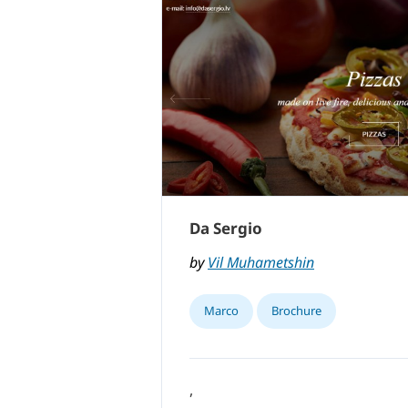
Da Sergio
by
Vil Muhametshin
Marco
Brochure
,