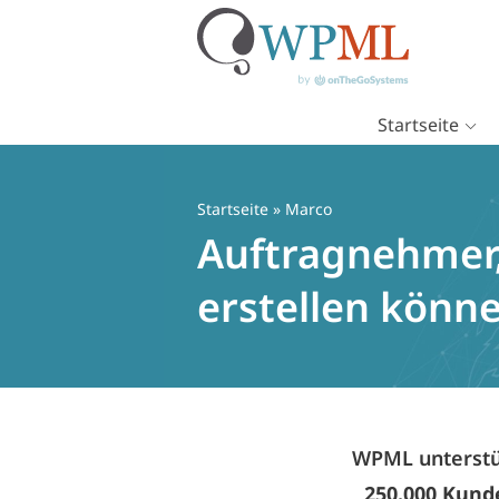
Startseite
Zum
Inhalt
springen
Startseite
» Marco
Auftragnehmer,
erstellen könn
WPML unterstüt
250.000 Kund