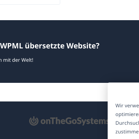
t WPML übersetzte Website?
n mit der Welt!
Wir verwe
optimiere
ffnet
Durchsuch
zustimmen
nem