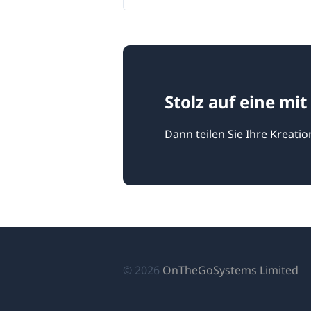
Stolz auf eine mi
Dann teilen Sie Ihre Kreatio
(ö
© 2026
OnTheGoSystems Limited
in
ei