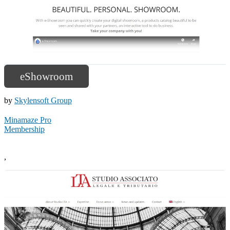
eShowroom
by
Skylensoft Group
Minamaze Pro
Membership
,