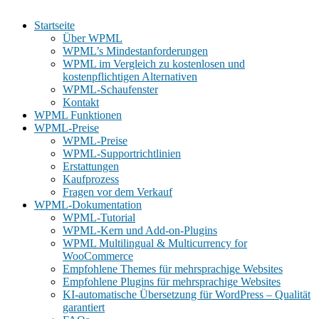
Startseite
Über WPML
WPML’s Mindestanforderungen
WPML im Vergleich zu kostenlosen und
kostenpflichtigen Alternativen
WPML-Schaufenster
Kontakt
WPML Funktionen
WPML-Preise
WPML-Preise
WPML-Supportrichtlinien
Erstattungen
Kaufprozess
Fragen vor dem Verkauf
WPML-Dokumentation
WPML-Tutorial
WPML-Kern und Add-on-Plugins
WPML Multilingual & Multicurrency for
WooCommerce
Empfohlene Themes für mehrsprachige Websites
Empfohlene Plugins für mehrsprachige Websites
KI-automatische Übersetzung für WordPress – Qualität
garantiert