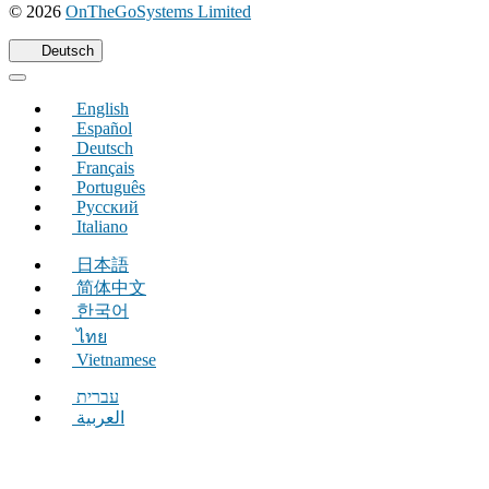
(öffnet
© 2026
OnTheGoSystems Limited
in
einem
Deutsch
neuen
Fenster)
English
Español
Deutsch
Français
Português
Русский
Italiano
日本語
简体中文
한국어
ไทย
Vietnamese
עברית
العربية