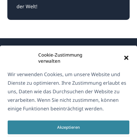
der Welt!
Cookie-Zustimmung
verwalten
Wir verwenden Cookies, um unsere Website und
Über WPML
Dienste zu optimieren. Ihre Zustimmung erlaubt es
DSGVO & Datenschutzrichtlinie
uns, Daten wie das Durchsuchen der Website zu
verarbeiten. Wenn Sie nicht zustimmen, können
(öffnet
Unserem Team beitreten
einige Funktionen beeinträchtigt werden.
in
(öffnet
(öffnet
(öffnet
einem
in
in
in
neuen
Akzeptieren
einem
einem
einem
Deutsch
Fenster)
neuen
neuen
neuen