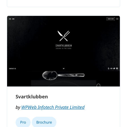
Svartklubben
by
WPWeb Infotech Private Limited
Pro
Brochure