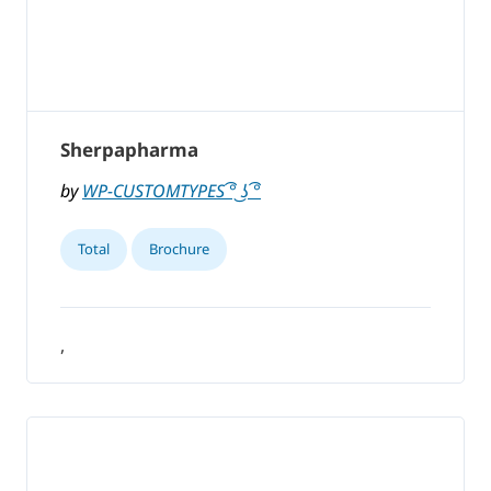
Sherpapharma
by
WP-CUSTOMTYPES ͡° ͜ʖ ͡°
Total
Brochure
,