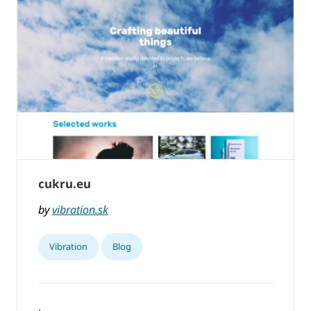
cukru.eu
by
vibration.sk
Vibration
Blog
,