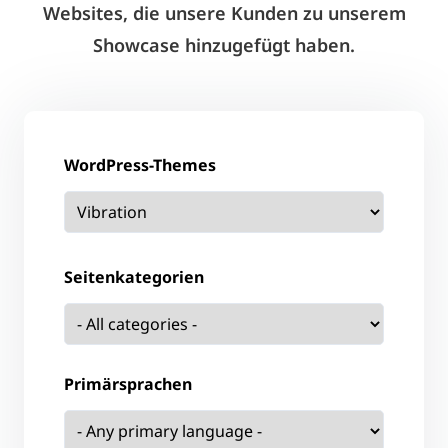
Websites, die unsere Kunden zu unserem
Showcase hinzugefügt haben.
WordPress-Themes
Seitenkategorien
Primärsprachen