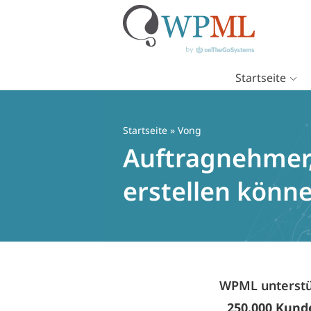
Startseite
Zum
Inhalt
springen
Startseite
» Vong
Auftragnehmer,
erstellen könn
WPML unterstüt
250.000 Kund