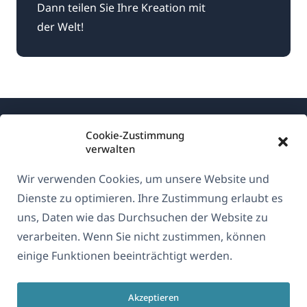
Dann teilen Sie Ihre Kreation mit
der Welt!
Cookie-Zustimmung
verwalten
Wir verwenden Cookies, um unsere Website und
Über WPML
Dienste zu optimieren. Ihre Zustimmung erlaubt es
DSGVO & Datenschutzrichtlinie
uns, Daten wie das Durchsuchen der Website zu
verarbeiten. Wenn Sie nicht zustimmen, können
(öffnet
Unserem Team beitreten
einige Funktionen beeinträchtigt werden.
in
(öffnet
(öffnet
(öffnet
einem
in
in
in
neuen
Akzeptieren
einem
einem
einem